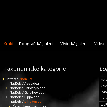
Krabi
Fotografická galerie
Vědecká galerie
Videa
Taxonomické kategorie
Lo
Infrařád
Anomura
Auto
Nadčeleď
Aegloidea
Čele
Nadčeleď
Chirostyloidea
Syn
Nadčeleď
Galatheoidea
Nadčeleď
Hippoidea
Dalš
Nadčeleď
Lithodoidea
WoR
Čeleď
Hapalogastridae