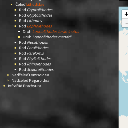
Čeleď
Lithodidae
Rod
Cryptolithodes
Rod
Glyptolithodes
Rod
Lithodes
Rod
Lopholithodes
Druh
Lopholithodes foraminatus
Druh
Lopholithodes mandtii
Rod
Neolithodes
Rod
Paralithodes
Rod
Paralomis
Rod
Phyllolithodes
Rod
Rhinolithodes
Rod
Sculptolithodes
Nadčeleď
Lomisoidea
Nadčeleď
Paguroidea
Infrařád
Brachyura