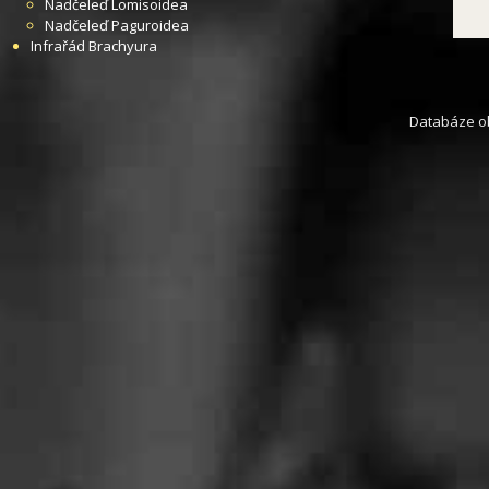
Nadčeleď
Lomisoidea
Nadčeleď
Paguroidea
Infrařád
Brachyura
Databáze obs