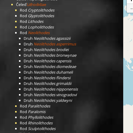
Čeleď
Lithodidae
Rod
Cryptolithodes
Rod
Glyptolithodes
Rod
Lithodes
Rod
Lopholithodes
Rod
Neolithodes
Druh
Neolithodes agassizii
Druh
Neolithodes asperrimus
Druh
Neolithodes brodiei
Druh
Neolithodes bronwynae
Druh
Neolithodes capensis
Druh
Neolithodes diomedeae
Druh
Neolithodes duhameli
Druh
Neolithodes flindersi
Druh
Neolithodes grimaldii
Druh
Neolithodes nipponensis
Druh
Neolithodes vinogradovi
Druh
Neolithodes yaldwyni
Rod
Paralithodes
Rod
Paralomis
Rod
Phyllolithodes
Rod
Rhinolithodes
Rod
Sculptolithodes