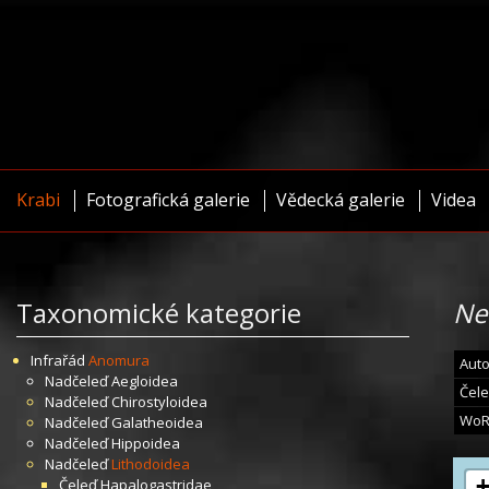
Krabi
Fotografická galerie
Vědecká galerie
Videa
Taxonomické kategorie
Ne
Infrařád
Anomura
Auto
Nadčeleď
Aegloidea
Čele
Nadčeleď
Chirostyloidea
WoR
Nadčeleď
Galatheoidea
Nadčeleď
Hippoidea
Nadčeleď
Lithodoidea
Čeleď
Hapalogastridae