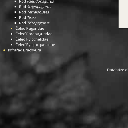
Rod
Pseudopagurus
Rod
Strigopagurus
Rod
Tetralobistes
Rod
Tisea
Rod
Trizopagurus
Čeleď
Paguridae
Čeleď
Parapaguridae
Čeleď
Pylochelidae
Čeleď
Pylojacquesidae
Infrařád
Brachyura
Databáze obs