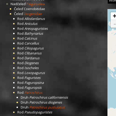
WoR
Nadčeleď
Paguroidea
Čeleď
Coenobitidae
Čeleď
Diogenidae
Rod
Allodardanus
Rod
Aniculus
Rod
Areopaguristes
Rod
Bathynarius
Rod
Calcinus
Rod
Cancellus
Rod
Ciliopagurus
Rod
Clibanarius
Rod
Dardanus
Rod
Diogenes
Rod
Isocheles
Rod
Loxopagurus
Rod
Paguristes
Rod
Paguropsina
Rod
Paguropsis
Rod
Petrochirus
Druh
Petrochirus californiensis
Druh
Petrochirus diogenes
Druh
Petrochirus pustulatus
Rod
Pseudopaguristes