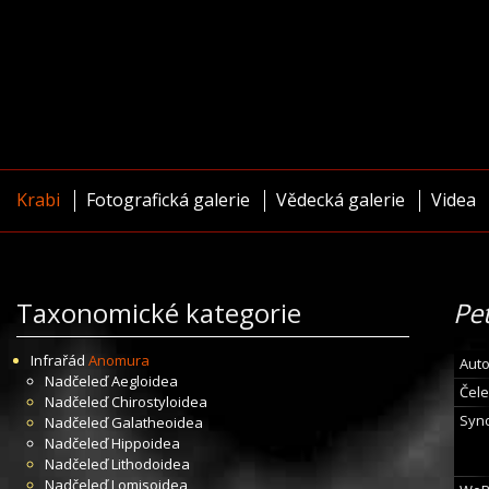
Krabi
Fotografická galerie
Vědecká galerie
Videa
Taxonomické kategorie
Pe
Infrařád
Anomura
Auto
Nadčeleď
Aegloidea
Čele
Nadčeleď
Chirostyloidea
Syn
Nadčeleď
Galatheoidea
Nadčeleď
Hippoidea
Nadčeleď
Lithodoidea
Nadčeleď
Lomisoidea