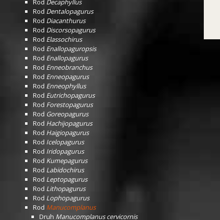
Rod
Decaphyllus
Rod
Dentalopagurus
Rod
Diacanthurus
Rod
Discorsopagurus
Rod
Elassochirus
Rod
Enallopaguropsis
Rod
Enallopagurus
Rod
Enneobranchus
Rod
Enneopagurus
Rod
Enneophyllus
Rod
Eutrichopagurus
Rod
Forestopagurus
Rod
Goreopagurus
Rod
Hachijopagurus
Rod
Haigiopagurus
Rod
Icelopagurus
Rod
Iridopagurus
Rod
Kumepagurus
Rod
Labidochirus
Rod
Leptopagurus
Rod
Lithopagurus
Rod
Lophopagurus
Rod
Manucomplanus
Druh
Manucomplanus cervicornis