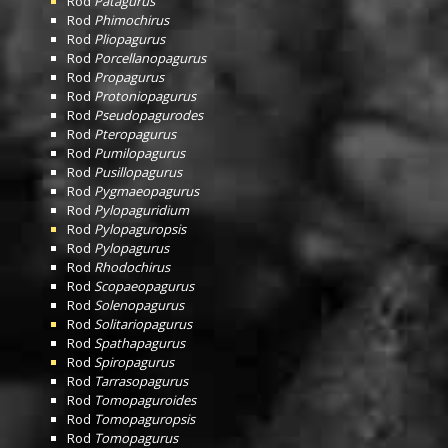
Rod
Patagurus
Rod
Phimochirus
Rod
Pliopagurus
Rod
Porcellanopagurus
Rod
Propagurus
Rod
Protoniopagurus
Rod
Pseudopagurodes
Rod
Pteropagurus
Rod
Pumilopagurus
Rod
Pusillopagurus
Rod
Pygmaeopagurus
Rod
Pylopaguridium
Rod
Pylopaguropsis
Rod
Pylopagurus
Rod
Rhodochirus
Rod
Scopaeopagurus
Rod
Solenopagurus
Rod
Solitariopagurus
Rod
Spathapagurus
Rod
Spiropagurus
Rod
Tarrasopagurus
Rod
Tomopaguroides
Rod
Tomopaguropsis
Rod
Tomopagurus