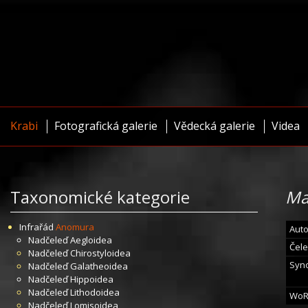
Krabi
Fotografická galerie
Vědecká galerie
Videa
Taxonomické kategorie
Ma
Infrařád
Anomura
Auto
Nadčeleď
Aegloidea
Čele
Nadčeleď
Chirostyloidea
Syn
Nadčeleď
Galatheoidea
Nadčeleď
Hippoidea
Nadčeleď
Lithodoidea
WoR
Nadčeleď
Lomisoidea