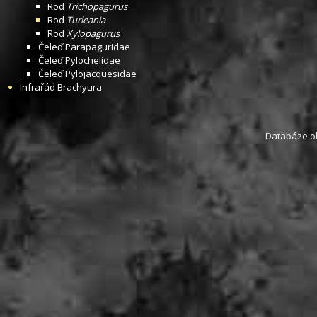
Rod
Trichopagurus
Rod
Turleania
Rod
Xylopagurus
Čeleď
Parapaguridae
Čeleď
Pylochelidae
Čeleď
Pylojacquesidae
Infrařád
Brachyura
Databáze obs