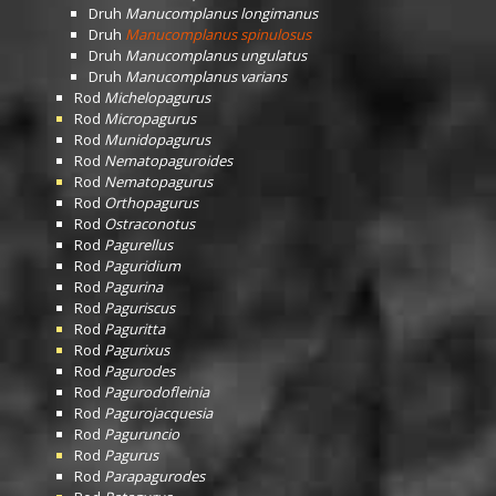
Druh
Manucomplanus longimanus
Druh
Manucomplanus spinulosus
Druh
Manucomplanus ungulatus
Druh
Manucomplanus varians
Rod
Michelopagurus
Rod
Micropagurus
Rod
Munidopagurus
Rod
Nematopaguroides
Rod
Nematopagurus
Rod
Orthopagurus
Rod
Ostraconotus
Rod
Pagurellus
Rod
Paguridium
Rod
Pagurina
Rod
Paguriscus
Rod
Paguritta
Rod
Pagurixus
Rod
Pagurodes
Rod
Pagurodofleinia
Rod
Pagurojacquesia
Rod
Paguruncio
Rod
Pagurus
Rod
Parapagurodes