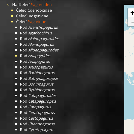
Nadčeleď
Paguroidea
Čeleď
Coenobitidae
Čeleď
Diogenidae
Čeleď
Paguridae
Rod
Acanthopagurus
Rod
Agaricochirus
Rod
Alainopaguroides
Rod
Alainopagurus
Rod
Alloeopagurodes
Rod
Anapagrides
Rod
Anapagurus
Rod
Anisopagurus
Rod
Bathiopagurus
Rod
Bathypaguropsis
Rod
Boninpagurus
Rod
Bythiopagurus
Rod
Catapaguroides
Rod
Catapaguropsis
Rod
Catapagurus
Rod
Ceratopagurus
Rod
Cestopagurus
Rod
Chanopagurus
Rod
Cycetopagurus