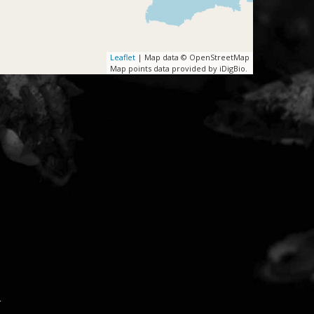
Leaflet
| Map data © OpenStreetMap
Map points data provided by iDigBio.
í