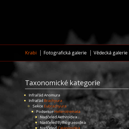
Krabi
Fotografická galerie
Vědecká galerie
Taxonomické kategorie
Infrařád
Anomura
Infrařád
Brachyura
Sekce
Eubrachyura
Podsekce
Heterotremata
Nadčeleď
Aethroidea
Nadčeleď
Bythograeoidea
Nadčeleď
Calappoidea