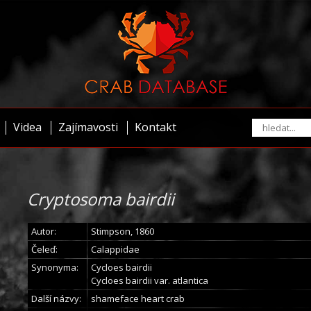
Videa
Zajímavosti
Kontakt
Cryptosoma bairdii
Autor:
Stimpson, 1860
Čeleď:
Calappidae
Synonyma:
Cycloes bairdii
Cycloes bairdii var. atlantica
Další názvy:
shameface heart crab