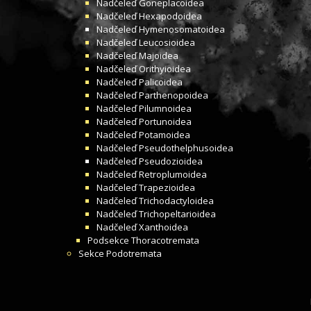
Nadčeleď
Goneplacoidea
Nadčeleď
Hexapodoidea
Nadčeleď
Hymenosomatoidea
Nadčeleď
Leucosioidea
Nadčeleď
Majoidea
Nadčeleď
Orithyioidea
Nadčeleď
Palicoidea
Nadčeleď
Parthenopoidea
Nadčeleď
Pilumnoidea
Nadčeleď
Portunoidea
Nadčeleď
Potamoidea
Nadčeleď
Pseudothelphusoidea
Nadčeleď
Pseudozioidea
Nadčeleď
Retroplumoidea
Nadčeleď
Trapezioidea
Nadčeleď
Trichodactyloidea
Nadčeleď
Trichopeltarioidea
Nadčeleď
Xanthoidea
Podsekce
Thoracotremata
Sekce
Podotremata