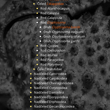
Čeleď
Calappidae
Rod
Acanthocarpus
Rod
Calappa
Rod
Calappula
Rod
Cryptosoma
Druh
Cryptosoma bairdii
Druh
Cryptosoma balguerii
Druh
Cryptosoma cristatum
Druh
Cryptosoma garthi
Rod
Cycloes
Rod
Cyclozodion
Rod
Mursia
Rod
Paracyclois
Rod
Platymera
Čeleď
Matutidae
Nadčeleď
Cancroidea
Nadčeleď
Carpilioidea
Nadčeleď
Cheiragonoidea
Nadčeleď
Corystoidea
Nadčeleď
Dairoidea
Nadčeleď
Dorippoidea
Nadčeleď
Eriphioidea
Nadčeleď
Gecarcinucoidea