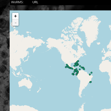
WoRMS:
URL
+
-