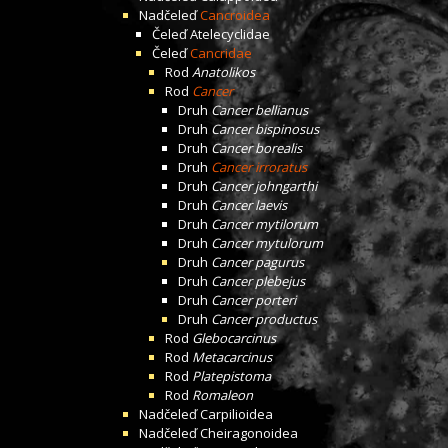
Nadčeleď
Cancroidea
Čeleď
Atelecyclidae
Čeleď
Cancridae
Rod
Anatolikos
Rod
Cancer
Druh
Cancer bellianus
Druh
Cancer bispinosus
Druh
Cancer borealis
Druh
Cancer irroratus
Druh
Cancer johngarthi
Druh
Cancer laevis
Druh
Cancer mytilorum
Druh
Cancer mytulorum
Druh
Cancer pagurus
Druh
Cancer plebejus
Druh
Cancer porteri
Druh
Cancer productus
Rod
Glebocarcinus
Rod
Metacarcinus
Rod
Platepistoma
Rod
Romaleon
Nadčeleď
Carpilioidea
Nadčeleď
Cheiragonoidea