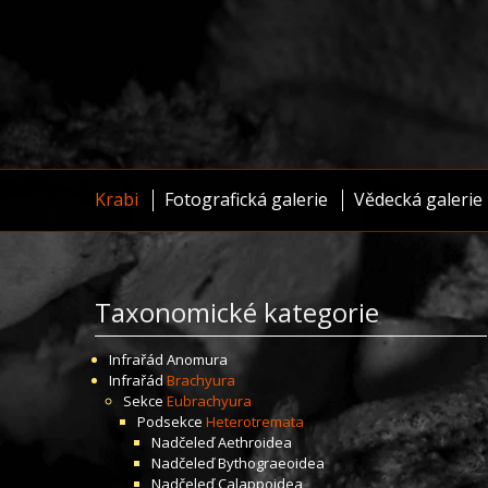
Krabi
Fotografická galerie
Vědecká galerie
Taxonomické kategorie
Infrařád
Anomura
Infrařád
Brachyura
Sekce
Eubrachyura
Podsekce
Heterotremata
Nadčeleď
Aethroidea
Nadčeleď
Bythograeoidea
Nadčeleď
Calappoidea