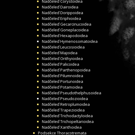
Nadčeleď
Corystoidea
Nadčeleď
Dairoidea
Nadčeleď
Dorippoidea
Nadčeleď
Eriphioidea
Nadčeleď
Gecarcinucoidea
Nadčeleď
Goneplacoidea
Nadčeleď
Hexapodoidea
Nadčeleď
Hymenosomatoidea
Nadčeleď
Leucosioidea
Nadčeleď
Majoidea
Nadčeleď
Orithyioidea
Nadčeleď
Palicoidea
Nadčeleď
Parthenopoidea
Nadčeleď
Pilumnoidea
Nadčeleď
Portunoidea
Nadčeleď
Potamoidea
Nadčeleď
Pseudothelphusoidea
Nadčeleď
Pseudozioidea
Nadčeleď
Retroplumoidea
Nadčeleď
Trapezioidea
Nadčeleď
Trichodactyloidea
Nadčeleď
Trichopeltarioidea
Nadčeleď
Xanthoidea
Podsekce
Thoracotremata