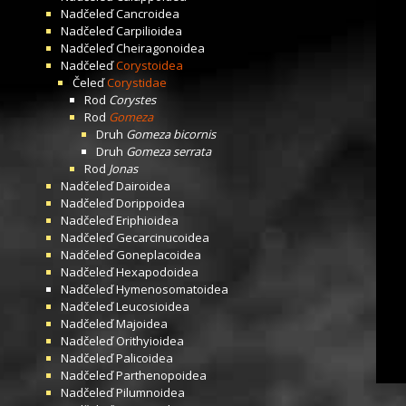
Nadčeleď
Cancroidea
Nadčeleď
Carpilioidea
Nadčeleď
Cheiragonoidea
Nadčeleď
Corystoidea
Čeleď
Corystidae
Rod
Corystes
Rod
Gomeza
Druh
Gomeza bicornis
Druh
Gomeza serrata
Rod
Jonas
Nadčeleď
Dairoidea
Nadčeleď
Dorippoidea
Nadčeleď
Eriphioidea
Nadčeleď
Gecarcinucoidea
Nadčeleď
Goneplacoidea
Nadčeleď
Hexapodoidea
Nadčeleď
Hymenosomatoidea
Nadčeleď
Leucosioidea
Nadčeleď
Majoidea
Nadčeleď
Orithyioidea
Nadčeleď
Palicoidea
Nadčeleď
Parthenopoidea
Nadčeleď
Pilumnoidea