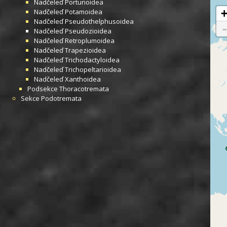
Nadčeleď
Portunoidea
Nadčeleď
Potamoidea
Nadčeleď
Pseudothelphusoidea
Nadčeleď
Pseudozioidea
Nadčeleď
Retroplumoidea
Nadčeleď
Trapezioidea
Nadčeleď
Trichodactyloidea
Nadčeleď
Trichopeltarioidea
Nadčeleď
Xanthoidea
Podsekce
Thoracotremata
Sekce
Podotremata