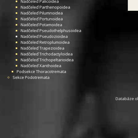
Nadčeleď
Palicoidea
Nadčeleď
Parthenopoidea
Nadčeleď
Pilumnoidea
Nadčeleď
Portunoidea
Nadčeleď
Potamoidea
Nadčeleď
Pseudothelphusoidea
Nadčeleď
Pseudozioidea
Nadčeleď
Retroplumoidea
Nadčeleď
Trapezioidea
Nadčeleď
Trichodactyloidea
Nadčeleď
Trichopeltarioidea
Nadčeleď
Xanthoidea
Podsekce
Thoracotremata
Sekce
Podotremata
Databáze obs