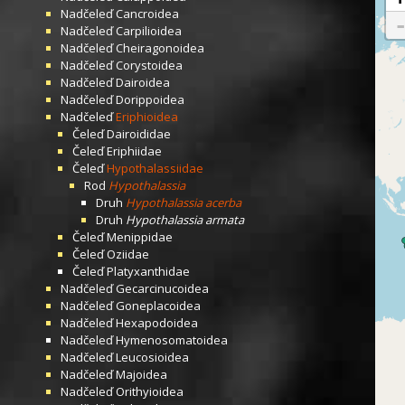
Nadčeleď
Cancroidea
Nadčeleď
Carpilioidea
Nadčeleď
Cheiragonoidea
Nadčeleď
Corystoidea
Nadčeleď
Dairoidea
Nadčeleď
Dorippoidea
Nadčeleď
Eriphioidea
Čeleď
Dairoididae
Čeleď
Eriphiidae
Čeleď
Hypothalassiidae
Rod
Hypothalassia
Druh
Hypothalassia acerba
Druh
Hypothalassia armata
Čeleď
Menippidae
Čeleď
Oziidae
Čeleď
Platyxanthidae
Nadčeleď
Gecarcinucoidea
Nadčeleď
Goneplacoidea
Nadčeleď
Hexapodoidea
Nadčeleď
Hymenosomatoidea
Nadčeleď
Leucosioidea
Nadčeleď
Majoidea
Nadčeleď
Orithyioidea