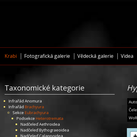
Krabi
Fotografická galerie
Vědecká galerie
Videa
Taxonomické kategorie
Hy
Infrařád
Anomura
Auto
Infrařád
Brachyura
Čele
Sekce
Eubrachyura
WoR
Podsekce
Heterotremata
Nadčeleď
Aethroidea
Nadčeleď
Bythograeoidea
Nadčeleď
Calappoidea