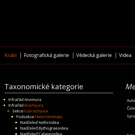
Krabi
Fotografická galerie
Vědecká galerie
Videa
Taxonomické kategorie
Me
Infrařád
Anomura
Auto
Infrařád
Brachyura
Čele
Sekce
Eubrachyura
Syn
Podsekce
Heterotremata
Nadčeleď
Aethroidea
Nadčeleď
Bythograeoidea
Nadčeleď
Calappoidea