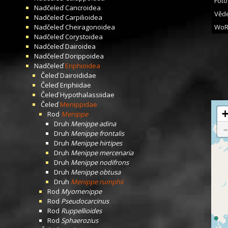
Foto
Nadčeleď
Cancroidea
Věde
Nadčeleď
Carpilioidea
Nadčeleď
Cheiragonoidea
WoR
Nadčeleď
Corystoidea
Nadčeleď
Dairoidea
Nadčeleď
Dorippoidea
Nadčeleď
Eriphioidea
Čeleď
Dairoididae
Čeleď
Eriphiidae
Čeleď
Hypothalassiidae
Čeleď
Menippidae
Rod
Menippe
Druh
Menippe adina
Druh
Menippe frontalis
Druh
Menippe hirtipes
Druh
Menippe mercenaria
Druh
Menippe nodifrons
Druh
Menippe obtusa
Druh
Menippe rumphii
Rod
Myomenippe
Rod
Pseudocarcinus
Rod
Ruppellioides
Rod
Sphaerozius