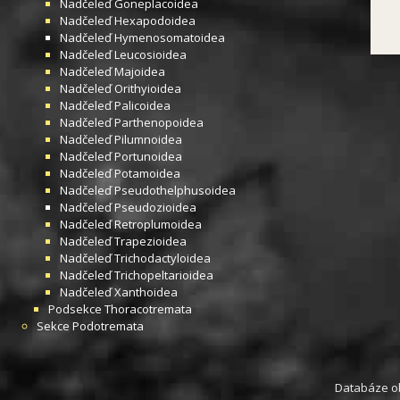
Nadčeleď
Goneplacoidea
Nadčeleď
Hexapodoidea
Nadčeleď
Hymenosomatoidea
Nadčeleď
Leucosioidea
Nadčeleď
Majoidea
Nadčeleď
Orithyioidea
Nadčeleď
Palicoidea
Nadčeleď
Parthenopoidea
Nadčeleď
Pilumnoidea
Nadčeleď
Portunoidea
Nadčeleď
Potamoidea
Nadčeleď
Pseudothelphusoidea
Nadčeleď
Pseudozioidea
Nadčeleď
Retroplumoidea
Nadčeleď
Trapezioidea
Nadčeleď
Trichodactyloidea
Nadčeleď
Trichopeltarioidea
Nadčeleď
Xanthoidea
Podsekce
Thoracotremata
Sekce
Podotremata
Databáze obs