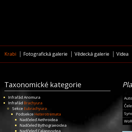
Krabi
Fotografická galerie
Vědecká galerie
Videa
Taxonomické kategorie
Pl
Infrařád
Anomura
Auto
Infrařád
Brachyura
Čele
Sekce
Eubrachyura
Syn
Podsekce
Heterotremata
Nadčeleď
Aethroidea
WoR
Nadčeleď
Bythograeoidea
Nadčeleď
Calappoidea