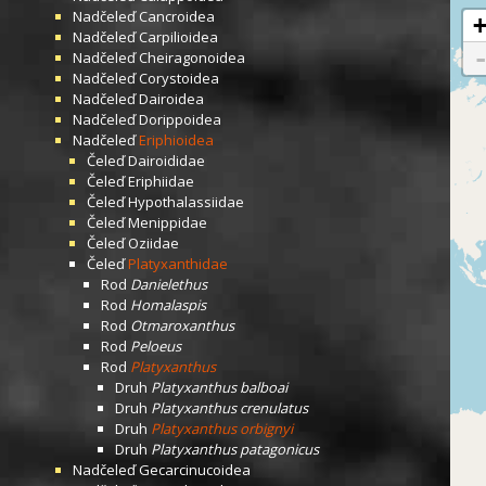
Nadčeleď
Cancroidea
Nadčeleď
Carpilioidea
Nadčeleď
Cheiragonoidea
Nadčeleď
Corystoidea
Nadčeleď
Dairoidea
Nadčeleď
Dorippoidea
Nadčeleď
Eriphioidea
Čeleď
Dairoididae
Čeleď
Eriphiidae
Čeleď
Hypothalassiidae
Čeleď
Menippidae
Čeleď
Oziidae
Čeleď
Platyxanthidae
Rod
Danielethus
Rod
Homalaspis
Rod
Otmaroxanthus
Rod
Peloeus
Rod
Platyxanthus
Druh
Platyxanthus balboai
Druh
Platyxanthus crenulatus
Druh
Platyxanthus orbignyi
Druh
Platyxanthus patagonicus
Nadčeleď
Gecarcinucoidea