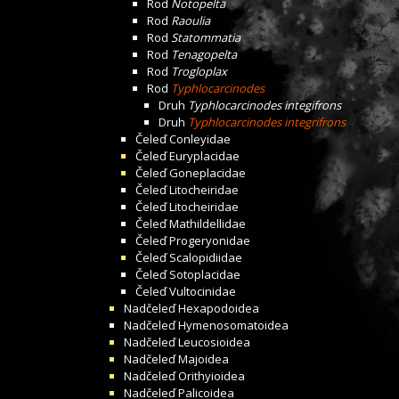
Rod
Notopelta
Rod
Raoulia
Rod
Statommatia
Rod
Tenagopelta
Rod
Trogloplax
Rod
Typhlocarcinodes
Druh
Typhlocarcinodes integifrons
Druh
Typhlocarcinodes integrifrons
Čeleď
Conleyidae
Čeleď
Euryplacidae
Čeleď
Goneplacidae
Čeleď
Litocheiridae
Čeleď
Litocheiridae
Čeleď
Mathildellidae
Čeleď
Progeryonidae
Čeleď
Scalopidiidae
Čeleď
Sotoplacidae
Čeleď
Vultocinidae
Nadčeleď
Hexapodoidea
Nadčeleď
Hymenosomatoidea
Nadčeleď
Leucosioidea
Nadčeleď
Majoidea
Nadčeleď
Orithyioidea
Nadčeleď
Palicoidea