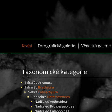
Krabi
Fotografická galerie
Vědecká galerie
Taxonomické kategorie
Infrařád
Anomura
Infrařád
Brachyura
Sekce
Eubrachyura
Podsekce
Heterotremata
Nadčeleď
Aethroidea
Nadčeleď
Bythograeoidea
Nadčeleď
Calappoidea