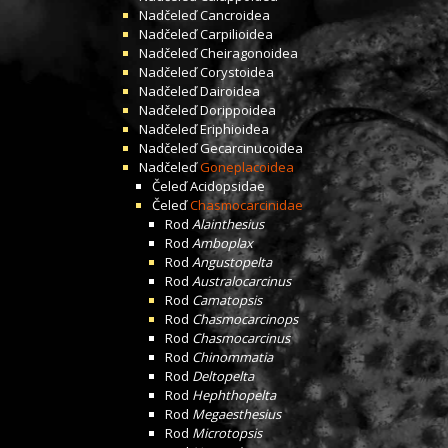
Nadčeleď
Cancroidea
Nadčeleď
Carpilioidea
Nadčeleď
Cheiragonoidea
Nadčeleď
Corystoidea
Nadčeleď
Dairoidea
Nadčeleď
Dorippoidea
Nadčeleď
Eriphioidea
Nadčeleď
Gecarcinucoidea
Nadčeleď
Goneplacoidea
Čeleď
Acidopsidae
Čeleď
Chasmocarcinidae
Rod
Alainthesius
Rod
Amboplax
Rod
Angustopelta
Rod
Australocarcinus
Rod
Camatopsis
Rod
Chasmocarcinops
Rod
Chasmocarcinus
Rod
Chinommatia
Rod
Deltopelta
Rod
Hephthopelta
Rod
Megaesthesius
Rod
Microtopsis