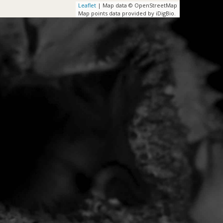
Leaflet
| Map data © OpenStreetMap
Map points data provided by iDigBio.