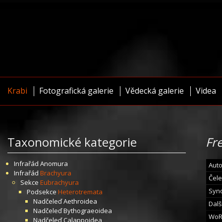
Krabi
Fotografická galerie
Vědecká galerie
Videa
Taxonomické kategorie
Fre
Infrařád
Anomura
Auto
Infrařád
Brachyura
Čele
Sekce
Eubrachyura
Syn
Podsekce
Heterotremata
Nadčeleď
Aethroidea
Dalš
Nadčeleď
Bythograeoidea
WoR
Nadčeleď
Calappoidea