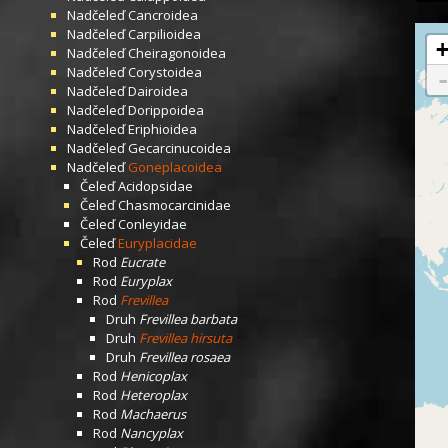
Nadčeleď
Cancroidea
Nadčeleď
Carpilioidea
Nadčeleď
Cheiragonoidea
Nadčeleď
Corystoidea
Nadčeleď
Dairoidea
Nadčeleď
Dorippoidea
Nadčeleď
Eriphioidea
Nadčeleď
Gecarcinucoidea
Nadčeleď
Goneplacoidea
Čeleď
Acidopsidae
Čeleď
Chasmocarcinidae
Čeleď
Conleyidae
Čeleď
Euryplacidae
Rod
Eucrate
Rod
Euryplax
Rod
Frevillea
Druh
Frevillea barbata
Druh
Frevillea hirsuta
Druh
Frevillea rosaea
Rod
Henicoplax
Rod
Heteroplax
Rod
Machaerus
Rod
Nancyplax