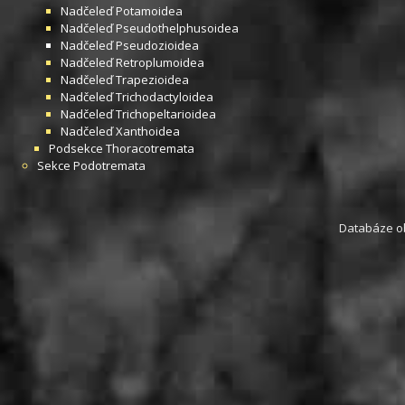
Nadčeleď
Potamoidea
Nadčeleď
Pseudothelphusoidea
Nadčeleď
Pseudozioidea
Nadčeleď
Retroplumoidea
Nadčeleď
Trapezioidea
Nadčeleď
Trichodactyloidea
Nadčeleď
Trichopeltarioidea
Nadčeleď
Xanthoidea
Podsekce
Thoracotremata
Sekce
Podotremata
Databáze obs