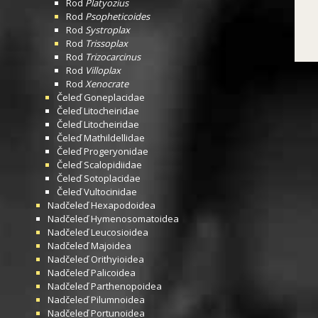
Rod
Platyozius
Rod
Psopheticoides
Rod
Systroplax
Rod
Trissoplax
Rod
Trizocarcinus
Rod
Villoplax
Rod
Xenocrate
Čeleď
Goneplacidae
Čeleď
Litocheiridae
Čeleď
Litocheiridae
Čeleď
Mathildellidae
Čeleď
Progeryonidae
Čeleď
Scalopidiidae
Čeleď
Sotoplacidae
Čeleď
Vultocinidae
Nadčeleď
Hexapodoidea
Nadčeleď
Hymenosomatoidea
Nadčeleď
Leucosioidea
Nadčeleď
Majoidea
Nadčeleď
Orithyioidea
Nadčeleď
Palicoidea
Nadčeleď
Parthenopoidea
Nadčeleď
Pilumnoidea
Nadčeleď
Portunoidea