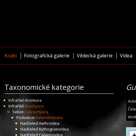
Krabi
Fotografická galerie
Vědecká galerie
Videa
Taxonomické kategorie
Gu
Infrařád
Anomura
Auto
Infrařád
Brachyura
Čele
Sekce
Eubrachyura
WoR
Podsekce
Heterotremata
Nadčeleď
Aethroidea
Nadčeleď
Bythograeoidea
Nadčeleď
Calappoidea