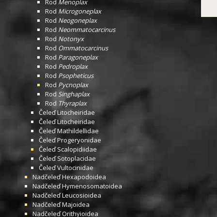
Rod
Menoplax
Rod
Microgoneplax
Rod
Neogoneplax
Rod
Neommatocarcinus
Rod
Notonyx
Rod
Ommatocarcinus
Rod
Paragoneplax
Rod
Pedroplax
Rod
Psopheticus
Rod
Pycnoplax
Rod
Singhaplax
Rod
Thyraplax
Čeleď
Litocheiridae
Čeleď
Litocheiridae
Čeleď
Mathildellidae
Čeleď
Progeryonidae
Čeleď
Scalopidiidae
Čeleď
Sotoplacidae
Čeleď
Vultocinidae
Nadčeleď
Hexapodoidea
Nadčeleď
Hymenosomatoidea
Nadčeleď
Leucosioidea
Nadčeleď
Majoidea
Nadčeleď
Orithyioidea