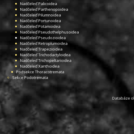
Nadčeleď
Palicoidea
Nadčeleď
Parthenopoidea
Nadčeleď
Pilumnoidea
Nadčeleď
Portunoidea
Nadčeleď
Potamoidea
Nadčeleď
Pseudothelphusoidea
Nadčeleď
Pseudozioidea
Nadčeleď
Retroplumoidea
Nadčeleď
Trapezioidea
Nadčeleď
Trichodactyloidea
Nadčeleď
Trichopeltarioidea
Nadčeleď
Xanthoidea
Podsekce
Thoracotremata
Sekce
Podotremata
Databáze obs