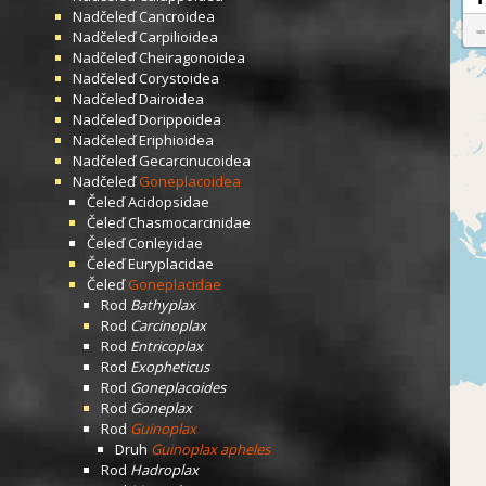
Nadčeleď
Cancroidea
Nadčeleď
Carpilioidea
Nadčeleď
Cheiragonoidea
Nadčeleď
Corystoidea
Nadčeleď
Dairoidea
Nadčeleď
Dorippoidea
Nadčeleď
Eriphioidea
Nadčeleď
Gecarcinucoidea
Nadčeleď
Goneplacoidea
Čeleď
Acidopsidae
Čeleď
Chasmocarcinidae
Čeleď
Conleyidae
Čeleď
Euryplacidae
Čeleď
Goneplacidae
Rod
Bathyplax
Rod
Carcinoplax
Rod
Entricoplax
Rod
Exopheticus
Rod
Goneplacoides
Rod
Goneplax
Rod
Guinoplax
Druh
Guinoplax apheles
Rod
Hadroplax