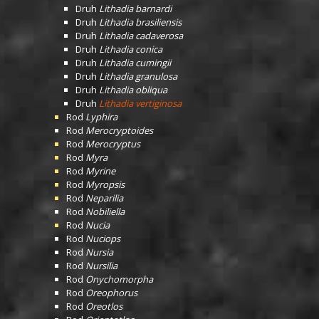
Druh
Lithadia barnardi
Druh
Lithadia brasiliensis
Druh
Lithadia cadaverosa
Druh
Lithadia conica
Druh
Lithadia cumingii
Druh
Lithadia granulosa
Druh
Lithadia obliqua
Druh
Lithadia vertiginosa
Rod
Lyphira
Rod
Merocryptoides
Rod
Merocryptus
Rod
Myra
Rod
Myrine
Rod
Myropsis
Rod
Neparilia
Rod
Nobiliella
Rod
Nucia
Rod
Nuciops
Rod
Nursia
Rod
Nursilia
Rod
Onychomorpha
Rod
Oreophorus
Rod
Oreotlos