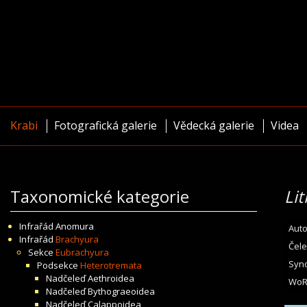
Krabi
Fotografická galerie
Vědecká galerie
Videa
Taxonomické kategorie
Lit
Infrařád
Anomura
Auto
Infrařád
Brachyura
Čele
Sekce
Eubrachyura
Syn
Podsekce
Heterotremata
Nadčeleď
Aethroidea
WoR
Nadčeleď
Bythograeoidea
Nadčeleď
Calappoidea