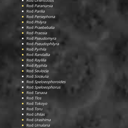
Rod
Orientotlos
Rod
Paranursia
Rod
Parilia
Rod
Persephona
Rod
Philyra
Rod
Praebebalia
Rod
Praosia
Rod
Pseudomyra
Rod
Pseudophilyra
Rod
Pyrhila
Rod
Randallia
Rod
Raylilia
Rod
Ryphila
Rod
Seulocia
Rod
Soceulia
Rod
Speloeophoroides
Rod
Speloeophorus
Rod
Tanaoa
Rod
Tlos
Rod
Tokoyo
Rod
Toru
Rod
Uhlias
Rod
Urashima
Rod
Urnalana