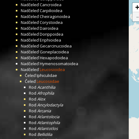
Nadčeleď
Cancroidea
Nadčeleď
Carpilioidea
Nadčeleď
Cheiragonoidea
Nadčeleď
Corystoidea
Nadčeleď
Dairoidea
Nadčeleď
Dorippoidea
Nadčeleď
Eriphioidea
Nadčeleď
Gecarcinucoidea
Nadčeleď
Goneplacoidea
Nadčeleď
Hexapodoidea
Nadčeleď
Hymenosomatoidea
Nadčeleď
Leucosioidea
Čeleď
Iphiculidae
Čeleď
Leucosiidae
Rod
Acanthilia
Rod
Afrophila
Rod
Alox
Rod
Ancylodactyla
Rod
Arcania
Rod
Atlantolocia
Rod
Atlantophila
Rod
Atlantotlos
Rod
Bellidilia