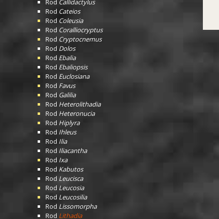
Rod
Callidactylus
Rod
Cateios
Rod
Coleusia
Rod
Coralliocryptus
Rod
Cryptocnemus
Rod
Dolos
Rod
Ebalia
Rod
Ebaliopsis
Rod
Euclosiana
Rod
Favus
Rod
Galilia
Rod
Heterolithadia
Rod
Heteronucia
Rod
Hiplyra
Rod
Ihleus
Rod
Ilia
Rod
Iliacantha
Rod
Ixa
Rod
Kabutos
Rod
Leucisca
Rod
Leucosia
Rod
Leucosilia
Rod
Lissomorpha
Rod
Lithadia