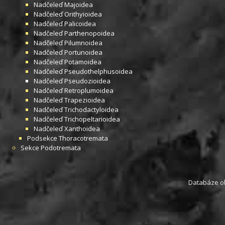
Nadčeleď
Majoidea
Nadčeleď
Orithyioidea
Nadčeleď
Palicoidea
Nadčeleď
Parthenopoidea
Nadčeleď
Pilumnoidea
Nadčeleď
Portunoidea
Nadčeleď
Potamoidea
Nadčeleď
Pseudothelphusoidea
Nadčeleď
Pseudozioidea
Nadčeleď
Retroplumoidea
Nadčeleď
Trapezioidea
Nadčeleď
Trichodactyloidea
Nadčeleď
Trichopeltarioidea
Nadčeleď
Xanthoidea
Podsekce
Thoracotremata
Sekce
Podotremata
Databáze obs