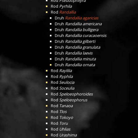
Rod
Pseudophilyra
Rod
Pyrhila
Rod
Randallia
Druh
Randallia agaricias
Druh
Randallia americana
Druh
Randallia bulligera
Druh
Randallia curacaoensis
Druh
Randallia gilberti
Druh
Randallia granulata
Druh
Randallia laevis
Druh
Randallia minuta
Druh
Randallia ornata
Rod
Raylilia
Rod
Ryphila
Rod
Seulocia
Rod
Soceulia
Rod
Speloeophoroides
Rod
Speloeophorus
Rod
Tanaoa
Rod
Tlos
Rod
Tokoyo
Rod
Toru
Rod
Uhlias
Rod
Urashima