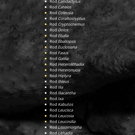
Rod
Callidactylus
Rod
Cateios
Rod
Coleusia
Rod
Coralliocryptus
Rod
Cryptocnemus
Rod
Dolos
Rod
Ebalia
Rod
Ebaliopsis
Rod
Euclosiana
Rod
Favus
Rod
Galilia
Rod
Heterolithadia
Rod
Heteronucia
Rod
Hiplyra
Rod
Ihleus
Rod
Ilia
Rod
Iliacantha
Rod
Ixa
Rod
Kabutos
Rod
Leucisca
Rod
Leucosia
Rod
Leucosilia
Rod
Lissomorpha
Rod
Lithadia