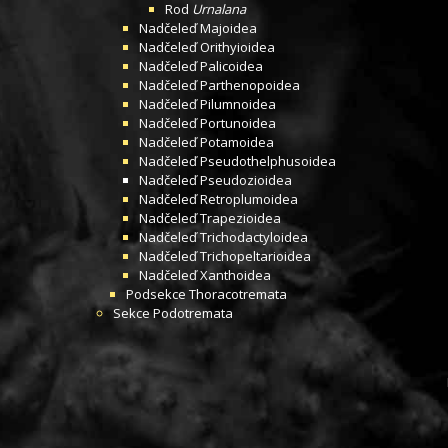
Rod
Urnalana
Nadčeleď
Majoidea
Nadčeleď
Orithyioidea
Nadčeleď
Palicoidea
Nadčeleď
Parthenopoidea
Nadčeleď
Pilumnoidea
Nadčeleď
Portunoidea
Nadčeleď
Potamoidea
Nadčeleď
Pseudothelphusoidea
Nadčeleď
Pseudozioidea
Nadčeleď
Retroplumoidea
Nadčeleď
Trapezioidea
Nadčeleď
Trichodactyloidea
Nadčeleď
Trichopeltarioidea
Nadčeleď
Xanthoidea
Podsekce
Thoracotremata
Sekce
Podotremata