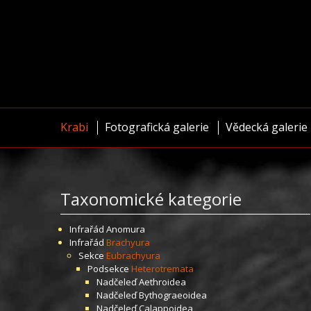
Krabi
Fotografická galerie
Vědecká galerie
Taxonomické kategorie
Infrařád
Anomura
Infrařád
Brachyura
Sekce
Eubrachyura
Podsekce
Heterotremata
Nadčeleď
Aethroidea
Nadčeleď
Bythograeoidea
Nadčeleď
Calappoidea