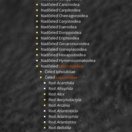
Nadčeleď
Cancroidea
Nadčeleď
Carpilioidea
Nadčeleď
Cheiragonoidea
Nadčeleď
Corystoidea
Nadčeleď
Dairoidea
Nadčeleď
Dorippoidea
Nadčeleď
Eriphioidea
Nadčeleď
Gecarcinucoidea
Nadčeleď
Goneplacoidea
Nadčeleď
Hexapodoidea
Nadčeleď
Hymenosomatoidea
Nadčeleď
Leucosioidea
Čeleď
Iphiculidae
Čeleď
Leucosiidae
Rod
Acanthilia
Rod
Afrophila
Rod
Alox
Rod
Ancylodactyla
Rod
Arcania
Rod
Atlantolocia
Rod
Atlantophila
Rod
Atlantotlos
Rod
Bellidilia