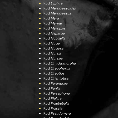
Rod
Lyphira
Rod
Merocryptoides
Rod
Merocryptus
Rod
Myra
Rod
Myrine
Rod
Myropsis
Rod
Neparilia
Rod
Nobiliella
Rod
Nucia
Rod
Nuciops
Rod
Nursia
Rod
Nursilia
Rod
Onychomorpha
Rod
Oreophorus
Rod
Oreotlos
Rod
Orientotlos
Rod
Paranursia
Rod
Parilia
Rod
Persephona
Rod
Philyra
Rod
Praebebalia
Rod
Praosia
Rod
Pseudomyra