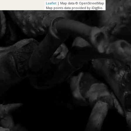
Leaflet
| Map data © OpenStreetMap
Map points data provided by iDigBio.