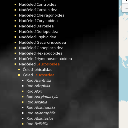
Nadčeleď
Cancroidea
Nadčeleď
Carpilioidea
Nadčeleď
Cheiragonoidea
Nadčeleď
Corystoidea
Nadčeleď
Dairoidea
Nadčeleď
Dorippoidea
Nadčeleď
Eriphioidea
Nadčeleď
Gecarcinucoidea
Nadčeleď
Goneplacoidea
Nadčeleď
Hexapodoidea
Nadčeleď
Hymenosomatoidea
Nadčeleď
Leucosioidea
Čeleď
Iphiculidae
Čeleď
Leucosiidae
Rod
Acanthilia
Rod
Afrophila
Rod
Alox
Rod
Ancylodactyla
Rod
Arcania
Rod
Atlantolocia
Rod
Atlantophila
Rod
Atlantotlos
Rod
Bellidilia