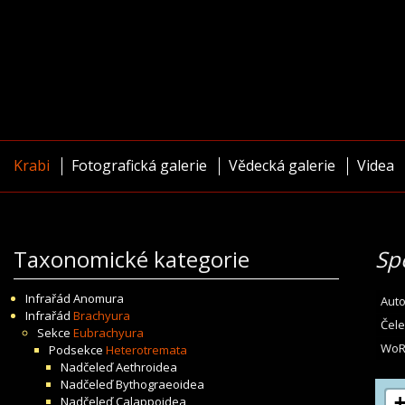
Krabi
Fotografická galerie
Vědecká galerie
Videa
Taxonomické kategorie
Sp
Infrařád
Anomura
Auto
Infrařád
Brachyura
Čele
Sekce
Eubrachyura
WoR
Podsekce
Heterotremata
Nadčeleď
Aethroidea
Nadčeleď
Bythograeoidea
Nadčeleď
Calappoidea