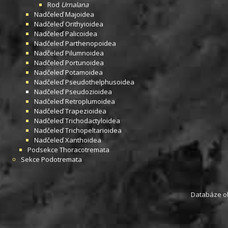
Rod
Urnalana
Nadčeleď
Majoidea
Nadčeleď
Orithyioidea
Nadčeleď
Palicoidea
Nadčeleď
Parthenopoidea
Nadčeleď
Pilumnoidea
Nadčeleď
Portunoidea
Nadčeleď
Potamoidea
Nadčeleď
Pseudothelphusoidea
Nadčeleď
Pseudozioidea
Nadčeleď
Retroplumoidea
Nadčeleď
Trapezioidea
Nadčeleď
Trichodactyloidea
Nadčeleď
Trichopeltarioidea
Nadčeleď
Xanthoidea
Podsekce
Thoracotremata
Sekce
Podotremata
Databáze obs