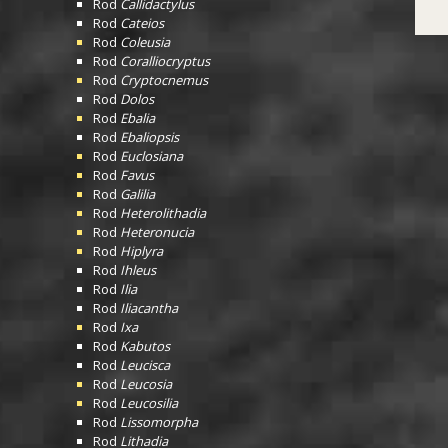
Rod
Callidactylus
Rod
Cateios
Rod
Coleusia
Rod
Coralliocryptus
Rod
Cryptocnemus
Rod
Dolos
Rod
Ebalia
Rod
Ebaliopsis
Rod
Euclosiana
Rod
Favus
Rod
Galilia
Rod
Heterolithadia
Rod
Heteronucia
Rod
Hiplyra
Rod
Ihleus
Rod
Ilia
Rod
Iliacantha
Rod
Ixa
Rod
Kabutos
Rod
Leucisca
Rod
Leucosia
Rod
Leucosilia
Rod
Lissomorpha
Rod
Lithadia