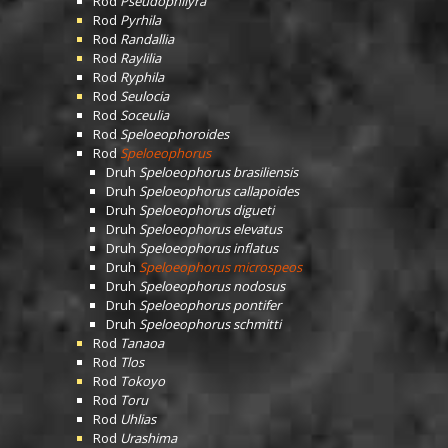
Rod
Pseudophilyra
Rod
Pyrhila
Rod
Randallia
Rod
Raylilia
Rod
Ryphila
Rod
Seulocia
Rod
Soceulia
Rod
Speloeophoroides
Rod
Speloeophorus
Druh
Speloeophorus brasiliensis
Druh
Speloeophorus callapoides
Druh
Speloeophorus digueti
Druh
Speloeophorus elevatus
Druh
Speloeophorus inflatus
Druh
Speloeophorus microspeos
Druh
Speloeophorus nodosus
Druh
Speloeophorus pontifer
Druh
Speloeophorus schmitti
Rod
Tanaoa
Rod
Tlos
Rod
Tokoyo
Rod
Toru
Rod
Uhlias
Rod
Urashima