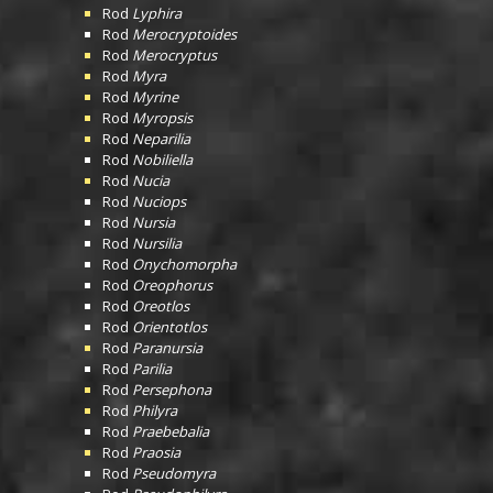
Rod
Lyphira
Rod
Merocryptoides
Rod
Merocryptus
Rod
Myra
Rod
Myrine
Rod
Myropsis
Rod
Neparilia
Rod
Nobiliella
Rod
Nucia
Rod
Nuciops
Rod
Nursia
Rod
Nursilia
Rod
Onychomorpha
Rod
Oreophorus
Rod
Oreotlos
Rod
Orientotlos
Rod
Paranursia
Rod
Parilia
Rod
Persephona
Rod
Philyra
Rod
Praebebalia
Rod
Praosia
Rod
Pseudomyra