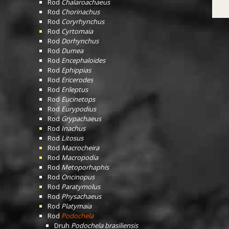
Rod
Chalaroachaeus
Rod
Chorinachus
Rod
Coryrhynchus
Rod
Cyrtomaia
Rod
Dorhynchus
Rod
Dumea
Rod
Encephaloides
Rod
Ephippias
Rod
Ericerodes
Rod
Erileptus
Rod
Eucinetops
Rod
Eurypodius
Rod
Grypachaeus
Rod
Inachus
Rod
Litosus
Rod
Macrocheira
Rod
Macropodia
Rod
Metoporhaphis
Rod
Oncinopus
Rod
Paratymolus
Rod
Physachaeus
Rod
Platymaia
Rod
Podochela
Druh
Podochela brasiliensis