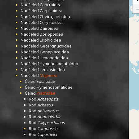
Nadčeleď
Cancroidea
Nadčeleď
Carpilioidea
Nadčeleď
Cheiragonoidea
Nadčeleď
Corystoidea
Nadčeleď
Dairoidea
Nadčeleď
Dorippoidea
Nadčeleď
Eriphioidea
Nadčeleď
Gecarcinucoidea
Nadčeleď
Goneplacoidea
Nadčeleď
Hexapodoidea
Nadčeleď
Hymenosomatoidea
Nadčeleď
Leucosioidea
Nadčeleď
Majoidea
Čeleď
Epialtidae
Čeleď
Hymenosomatidae
Čeleď
Inachidae
Rod
Achaeopsis
Rod
Achaeus
Rod
Anisonotus
Rod
Anomalothir
Rod
Calypsachaeus
Rod
Camposcia
Rod
Capartiella