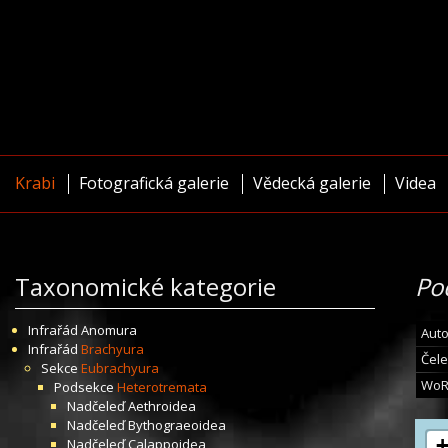
Krabi
Fotografická galerie
Vědecká galerie
Videa
Taxonomické kategorie
Po
Infrařád
Anomura
Auto
Infrařád
Brachyura
Čele
Sekce
Eubrachyura
WoR
Podsekce
Heterotremata
Nadčeleď
Aethroidea
Nadčeleď
Bythograeoidea
Nadčeleď
Calappoidea