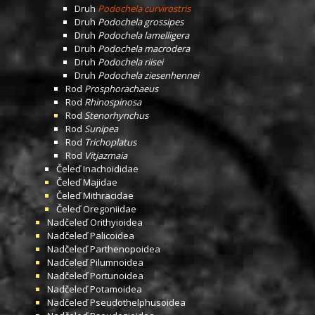
Druh
Podochela curvirostris
Druh
Podochela grossipes
Druh
Podochela lamelligera
Druh
Podochela macrodera
Druh
Podochela riisei
Druh
Podochela ziesenhennei
Rod
Prosphorachaeus
Rod
Rhinospinosa
Rod
Stenorhynchus
Rod
Sunipea
Rod
Trichoplatus
Rod
Vitjazmaia
Čeleď
Inachoididae
Čeleď
Majidae
Čeleď
Mithracidae
Čeleď
Oregoniidae
Nadčeleď
Orithyioidea
Nadčeleď
Palicoidea
Nadčeleď
Parthenopoidea
Nadčeleď
Pilumnoidea
Nadčeleď
Portunoidea
Nadčeleď
Potamoidea
Nadčeleď
Pseudothelphusoidea