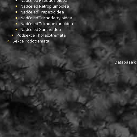
Nadčeleď
Pseudozioidea
Nadčeleď
Retroplumoidea
Nadčeleď
Trapezioidea
Nadčeleď
Trichodactyloidea
Nadčeleď
Trichopeltarioidea
Nadčeleď
Xanthoidea
Podsekce
Thoracotremata
Sekce
Podotremata
Databáze obs