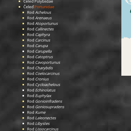
Čeleď
Polybiidae
Čeleď
Portunidae
Rod
Achelous
Rod
Arenaeus
Rod
Atoportunus
Rod
Callinectes
Rod
Caphyra
Rod
Carcinus
Rod
Carupa
Rod
Carupella
Rod
Catoptrus
Rod
Cavoportunus
Rod
Charybdis
Rod
Coelocarcinus
Rod
Cronius
Rod
Cycloachelous
Rod
Echinolatus
Rod
Euphylax
Rod
Gonioinfradens
Rod
Goniosupradens
Rod
Kume
Rod
Laleonectes
Rod
Libystes
Rod
Lissocarcinus