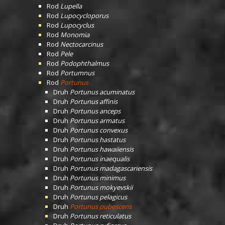
Rod
Lupella
Rod
Lupocycloporus
Rod
Lupocyclus
Rod
Monomia
Rod
Nectocarcinus
Rod
Pele
Rod
Podophthalmus
Rod
Portumnus
Rod
Portunus
Druh
Portunus acuminatus
Druh
Portunus affinis
Druh
Portunus anceps
Druh
Portunus armatus
Druh
Portunus convexus
Druh
Portunus hastatus
Druh
Portunus hawaiiensis
Druh
Portunus inaequalis
Druh
Portunus madagascariensis
Druh
Portunus minimus
Druh
Portunus mokyevskii
Druh
Portunus pelagicus
Druh
Portunus pubescens
Druh
Portunus reticulatus