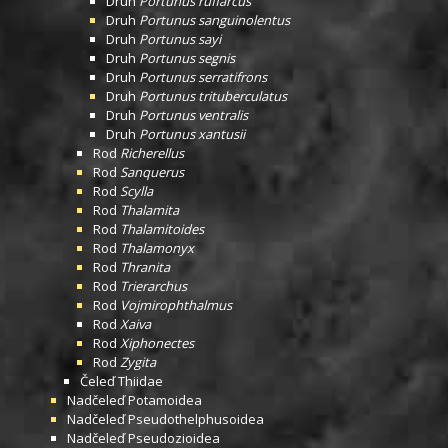
Druh
Portunus rufiarcus
Druh
Portunus sanguinolentus
Druh
Portunus sayi
Druh
Portunus segnis
Druh
Portunus serratifrons
Druh
Portunus trituberculatus
Druh
Portunus ventralis
Druh
Portunus xantusii
Rod
Richerellus
Rod
Sanquerus
Rod
Scylla
Rod
Thalamita
Rod
Thalamitoides
Rod
Thalamonyx
Rod
Thranita
Rod
Trierarchus
Rod
Vojmirophthalmus
Rod
Xaiva
Rod
Xiphonectes
Rod
Zygita
Čeleď
Thiidae
Nadčeleď
Potamoidea
Nadčeleď
Pseudothelphusoidea
Nadčeleď
Pseudozioidea