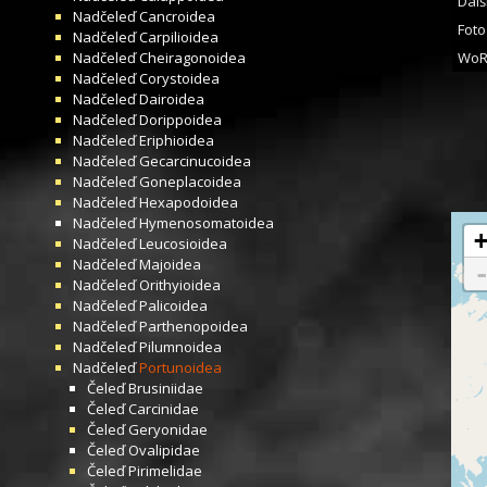
Dalš
Nadčeleď
Cancroidea
Foto
Nadčeleď
Carpilioidea
Nadčeleď
Cheiragonoidea
WoR
Nadčeleď
Corystoidea
Nadčeleď
Dairoidea
Nadčeleď
Dorippoidea
Nadčeleď
Eriphioidea
Nadčeleď
Gecarcinucoidea
Nadčeleď
Goneplacoidea
Nadčeleď
Hexapodoidea
Nadčeleď
Hymenosomatoidea
Nadčeleď
Leucosioidea
Nadčeleď
Majoidea
Nadčeleď
Orithyioidea
Nadčeleď
Palicoidea
Nadčeleď
Parthenopoidea
Nadčeleď
Pilumnoidea
Nadčeleď
Portunoidea
Čeleď
Brusiniidae
Čeleď
Carcinidae
Čeleď
Geryonidae
Čeleď
Ovalipidae
Čeleď
Pirimelidae