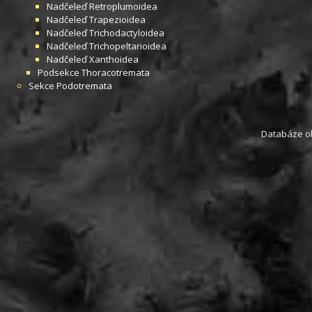
Nadčeleď
Retroplumoidea
Nadčeleď
Trapezioidea
Nadčeleď
Trichodactyloidea
Nadčeleď
Trichopeltarioidea
Nadčeleď
Xanthoidea
Podsekce
Thoracotremata
Sekce
Podotremata
Databáze obs