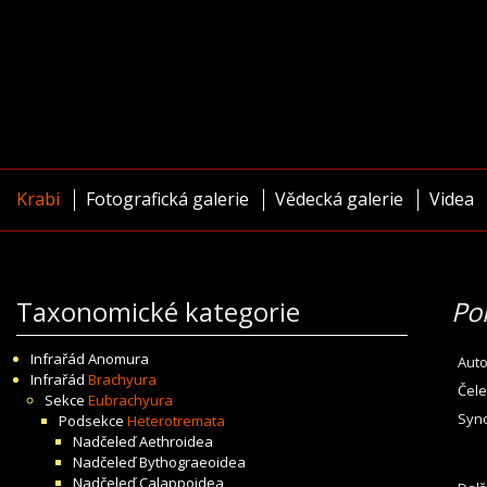
Krabi
Fotografická galerie
Vědecká galerie
Videa
Taxonomické kategorie
Po
Infrařád
Anomura
Auto
Infrařád
Brachyura
Čele
Sekce
Eubrachyura
Syn
Podsekce
Heterotremata
Nadčeleď
Aethroidea
Nadčeleď
Bythograeoidea
Nadčeleď
Calappoidea