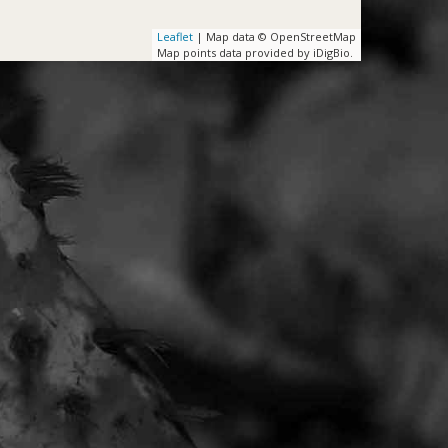
Leaflet
| Map data © OpenStreetMap
Map points data provided by iDigBio.