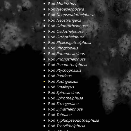
Rod
Moritschus
Rod
Neoepilobocera
Rod
Neopseudothelphusa
Rod
Neostrengeria
Rod
Odontothelphusa
Rod
Oedothelphusa
Rod
Orthothelphusa
Rod
Phallangothelphusa
Rod
Phrygiopilus
Rod
Potamocarcinus
Rod
Prionothelphusa
Rod
Pseudothelphusa
Rod
Ptychophallus
Rod
Raddaus
Rod
Rodriguezus
Rod
Smalleyus
Rod
Spirocarcinus
Rod
Spirothelphusa
Rod
Strengeriana
Rod
Sylvathelphusa
Rod
Tehuana
Rod
Typhlopseudothelphusa
Rod
Tzotzilthelphusa