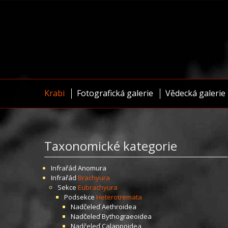
Krabi
Fotografická galerie
Vědecká galerie
Taxonomické kategorie
Infrařád
Anomura
Infrařád
Brachyura
Sekce
Eubrachyura
Podsekce
Heterotremata
Nadčeleď
Aethroidea
Nadčeleď
Bythograeoidea
Nadčeleď
Calappoidea