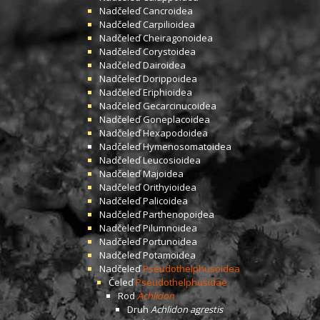
Nadčeleď
Cancroidea
Nadčeleď
Carpilioidea
Nadčeleď
Cheiragonoidea
Nadčeleď
Corystoidea
Nadčeleď
Dairoidea
Nadčeleď
Dorippoidea
Nadčeleď
Eriphioidea
Nadčeleď
Gecarcinucoidea
Nadčeleď
Goneplacoidea
Nadčeleď
Hexapodoidea
Nadčeleď
Hymenosomatoidea
Nadčeleď
Leucosioidea
Nadčeleď
Majoidea
Nadčeleď
Orithyioidea
Nadčeleď
Palicoidea
Nadčeleď
Parthenopoidea
Nadčeleď
Pilumnoidea
Nadčeleď
Portunoidea
Nadčeleď
Potamoidea
Nadčeleď
Pseudothelphusoidea
Čeleď
Pseudothelphusidae
Rod
Achlidon
Druh
Achlidon agrestis