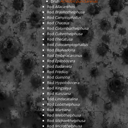
Druh
Achlidon punctarenas
Rod
Allacanthos
Rod
Brasiliothelphusa
Rod
Camptophallus
Rod
Chaceus
Rod
Colombiathelphusa
Rod
Culterthelphusa
Rod
Ehecatusa
Rod
Eidocamptophallus
Rod
Elsalvadoria
Rod
Emberacarcinus
Rod
Epilobocera
Rod
Eudaniela
Rod
Fredius
Rod
Guinotia
Rod
Hypolobocera
Rod
Kingsleya
Rod
Kunziana
Rod
Lindacatalina
Rod
Lobithelphusa
Rod
Martiana
Rod
Melothelphusa
Rod
Michaelthelphusa
Rod
Microthelphusa