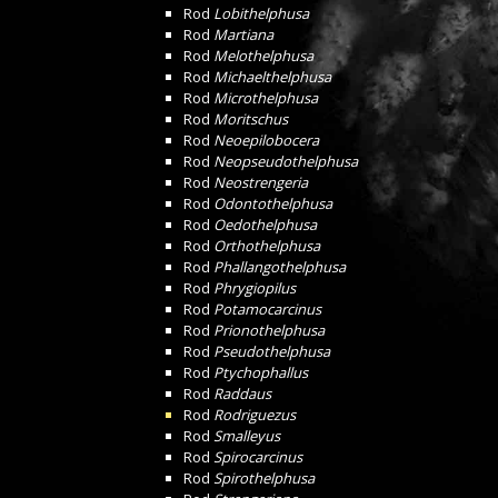
Rod
Lobithelphusa
Rod
Martiana
Rod
Melothelphusa
Rod
Michaelthelphusa
Rod
Microthelphusa
Rod
Moritschus
Rod
Neoepilobocera
Rod
Neopseudothelphusa
Rod
Neostrengeria
Rod
Odontothelphusa
Rod
Oedothelphusa
Rod
Orthothelphusa
Rod
Phallangothelphusa
Rod
Phrygiopilus
Rod
Potamocarcinus
Rod
Prionothelphusa
Rod
Pseudothelphusa
Rod
Ptychophallus
Rod
Raddaus
Rod
Rodriguezus
Rod
Smalleyus
Rod
Spirocarcinus
Rod
Spirothelphusa