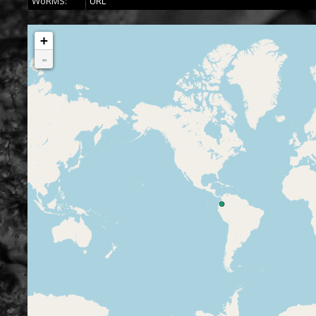
WoRMS:
URL
+
-