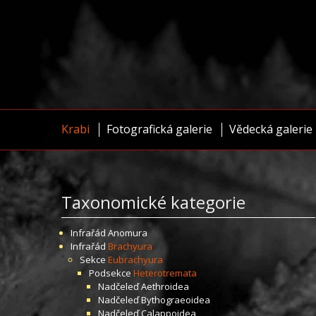
Krabi
Fotografická galerie
Vědecká galerie
Taxonomické kategorie
Infrařád
Anomura
Infrařád
Brachyura
Sekce
Eubrachyura
Podsekce
Heterotremata
Nadčeleď
Aethroidea
Nadčeleď
Bythograeoidea
Nadčeleď
Calappoidea