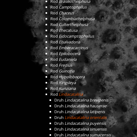
Rod
Brasiliothelphusa
Rod
Camptophallus
Rod
Chaceus
Rod
Colombiathelphusa
Rod
Culterthelphusa
Rod
Ehecatusa
Rod
Eidocamptophallus
Rod
Elsalvadoria
Rod
Emberacarcinus
Rod
Epilobocera
Rod
Eudaniela
Rod
Fredius
Rod
Guinotia
Rod
Hypolobocera
Rod
Kingsleya
Rod
Kunziana
Rod
Lindacatalina
Druh
Lindacatalina brevipenis
Druh
Lindacatalina hauserae
Druh
Lindacatalina latipenis
Druh
Lindacatalina orientalis
Druh
Lindacatalina puyensis
Druh
Lindacatalina sinuensis
Druh
Lindacatalina sumacensis