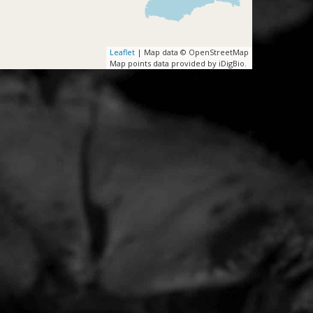
Leaflet
| Map data © OpenStreetMap
Map points data provided by iDigBio.