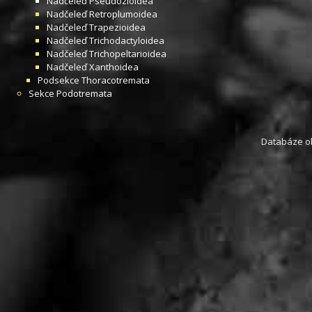
Nadčeleď
Pseudozioidea
Nadčeleď
Retroplumoidea
Nadčeleď
Trapezioidea
Nadčeleď
Trichodactyloidea
Nadčeleď
Trichopeltarioidea
Nadčeleď
Xanthoidea
Podsekce
Thoracotremata
Sekce
Podotremata
Databáze obs