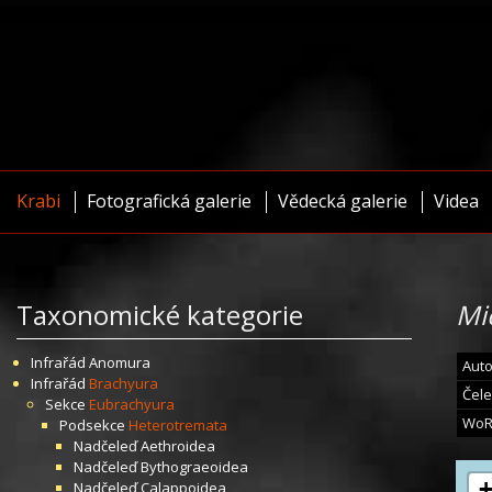
Krabi
Fotografická galerie
Vědecká galerie
Videa
Taxonomické kategorie
Mi
Infrařád
Anomura
Auto
Infrařád
Brachyura
Čele
Sekce
Eubrachyura
WoR
Podsekce
Heterotremata
Nadčeleď
Aethroidea
Nadčeleď
Bythograeoidea
Nadčeleď
Calappoidea