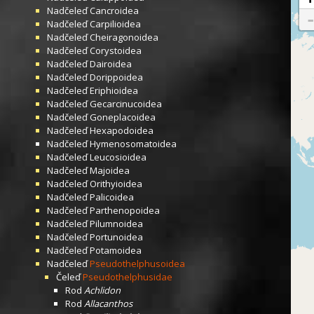
Nadčeleď
Cancroidea
Nadčeleď
Carpilioidea
Nadčeleď
Cheiragonoidea
Nadčeleď
Corystoidea
Nadčeleď
Dairoidea
Nadčeleď
Dorippoidea
Nadčeleď
Eriphioidea
Nadčeleď
Gecarcinucoidea
Nadčeleď
Goneplacoidea
Nadčeleď
Hexapodoidea
Nadčeleď
Hymenosomatoidea
Nadčeleď
Leucosioidea
Nadčeleď
Majoidea
Nadčeleď
Orithyioidea
Nadčeleď
Palicoidea
Nadčeleď
Parthenopoidea
Nadčeleď
Pilumnoidea
Nadčeleď
Portunoidea
Nadčeleď
Potamoidea
Nadčeleď
Pseudothelphusoidea
Čeleď
Pseudothelphusidae
Rod
Achlidon
Rod
Allacanthos