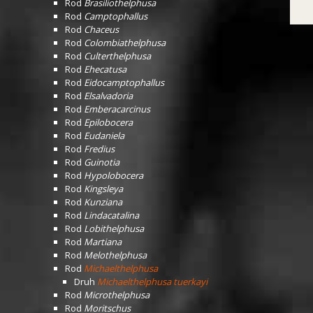
Rod
Brasiliothelphusa
Rod
Camptophallus
Rod
Chaceus
Rod
Colombiathelphusa
Rod
Culterthelphusa
Rod
Ehecatusa
Rod
Eidocamptophallus
Rod
Elsalvadoria
Rod
Emberacarcinus
Rod
Epilobocera
Rod
Eudaniela
Rod
Fredius
Rod
Guinotia
Rod
Hypolobocera
Rod
Kingsleya
Rod
Kunziana
Rod
Lindacatalina
Rod
Lobithelphusa
Rod
Martiana
Rod
Melothelphusa
Rod
Michaelthelphusa
Druh
Michaelthelphusa tuerkayi
Rod
Microthelphusa
Rod
Moritschus