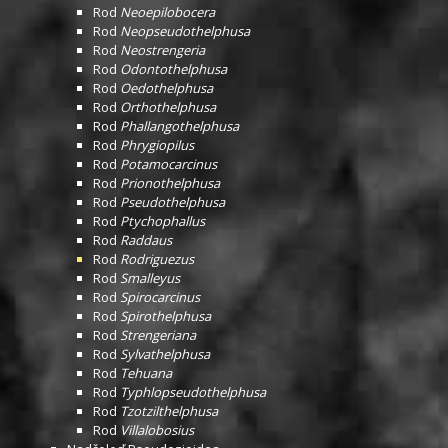
Rod
Neoepilobocera
Rod
Neopseudothelphusa
Rod
Neostrengeria
Rod
Odontothelphusa
Rod
Oedothelphusa
Rod
Orthothelphusa
Rod
Phallangothelphusa
Rod
Phrygiopilus
Rod
Potamocarcinus
Rod
Prionothelphusa
Rod
Pseudothelphusa
Rod
Ptychophallus
Rod
Raddaus
Rod
Rodriguezus
Rod
Smalleyus
Rod
Spirocarcinus
Rod
Spirothelphusa
Rod
Strengeriana
Rod
Sylvathelphusa
Rod
Tehuana
Rod
Typhlopseudothelphusa
Rod
Tzotzilthelphusa
Rod
Villalobosius