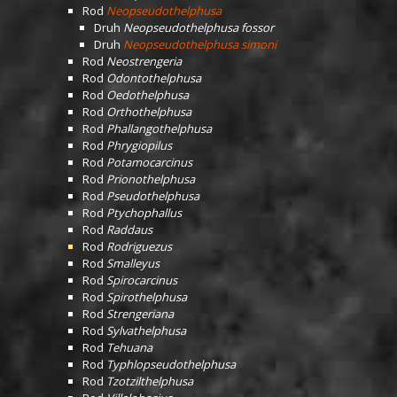
Rod
Neopseudothelphusa
Druh
Neopseudothelphusa fossor
Druh
Neopseudothelphusa simoni
Rod
Neostrengeria
Rod
Odontothelphusa
Rod
Oedothelphusa
Rod
Orthothelphusa
Rod
Phallangothelphusa
Rod
Phrygiopilus
Rod
Potamocarcinus
Rod
Prionothelphusa
Rod
Pseudothelphusa
Rod
Ptychophallus
Rod
Raddaus
Rod
Rodriguezus
Rod
Smalleyus
Rod
Spirocarcinus
Rod
Spirothelphusa
Rod
Strengeriana
Rod
Sylvathelphusa
Rod
Tehuana
Rod
Typhlopseudothelphusa
Rod
Tzotzilthelphusa