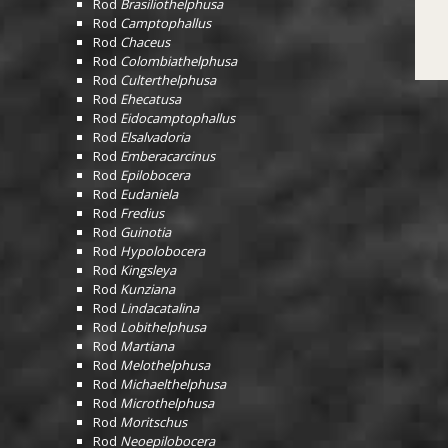
Rod
Brasiliothelphusa
Rod
Camptophallus
Rod
Chaceus
Rod
Colombiathelphusa
Rod
Culterthelphusa
Rod
Ehecatusa
Rod
Eidocamptophallus
Rod
Elsalvadoria
Rod
Emberacarcinus
Rod
Epilobocera
Rod
Eudaniela
Rod
Fredius
Rod
Guinotia
Rod
Hypolobocera
Rod
Kingsleya
Rod
Kunziana
Rod
Lindacatalina
Rod
Lobithelphusa
Rod
Martiana
Rod
Melothelphusa
Rod
Michaelthelphusa
Rod
Microthelphusa
Rod
Moritschus
Rod
Neoepilobocera