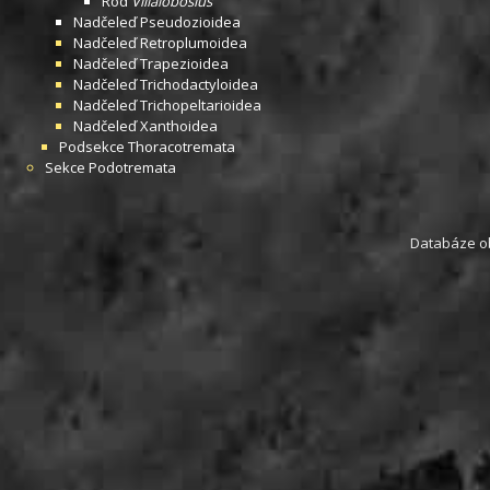
Rod
Villalobosius
Nadčeleď
Pseudozioidea
Nadčeleď
Retroplumoidea
Nadčeleď
Trapezioidea
Nadčeleď
Trichodactyloidea
Nadčeleď
Trichopeltarioidea
Nadčeleď
Xanthoidea
Podsekce
Thoracotremata
Sekce
Podotremata
Databáze obs