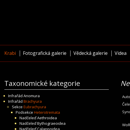
Krabi
Fotografická galerie
Vědecká galerie
Videa
Taxonomické kategorie
Ne
Infrařád
Anomura
Auto
Infrařád
Brachyura
Čele
Sekce
Eubrachyura
Syn
Podsekce
Heterotremata
Nadčeleď
Aethroidea
Nadčeleď
Bythograeoidea
WoR
Nadčeleď
Calappoidea