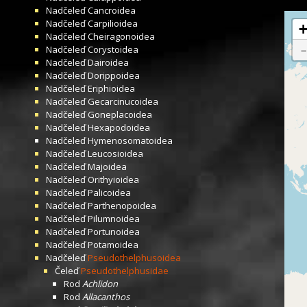
Nadčeleď
Cancroidea
Nadčeleď
Carpilioidea
Nadčeleď
Cheiragonoidea
Nadčeleď
Corystoidea
Nadčeleď
Dairoidea
Nadčeleď
Dorippoidea
Nadčeleď
Eriphioidea
Nadčeleď
Gecarcinucoidea
Nadčeleď
Goneplacoidea
Nadčeleď
Hexapodoidea
Nadčeleď
Hymenosomatoidea
Nadčeleď
Leucosioidea
Nadčeleď
Majoidea
Nadčeleď
Orithyioidea
Nadčeleď
Palicoidea
Nadčeleď
Parthenopoidea
Nadčeleď
Pilumnoidea
Nadčeleď
Portunoidea
Nadčeleď
Potamoidea
Nadčeleď
Pseudothelphusoidea
Čeleď
Pseudothelphusidae
Rod
Achlidon
Rod
Allacanthos