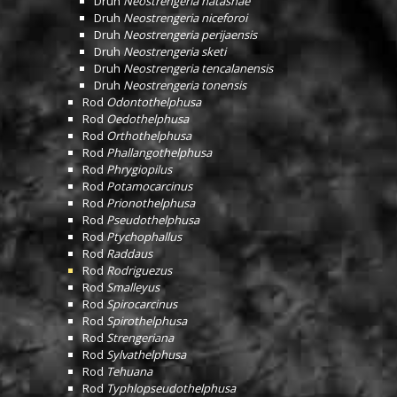
Druh
Neostrengeria natashae
Druh
Neostrengeria niceforoi
Druh
Neostrengeria perijaensis
Druh
Neostrengeria sketi
Druh
Neostrengeria tencalanensis
Druh
Neostrengeria tonensis
Rod
Odontothelphusa
Rod
Oedothelphusa
Rod
Orthothelphusa
Rod
Phallangothelphusa
Rod
Phrygiopilus
Rod
Potamocarcinus
Rod
Prionothelphusa
Rod
Pseudothelphusa
Rod
Ptychophallus
Rod
Raddaus
Rod
Rodriguezus
Rod
Smalleyus
Rod
Spirocarcinus
Rod
Spirothelphusa
Rod
Strengeriana
Rod
Sylvathelphusa
Rod
Tehuana
Rod
Typhlopseudothelphusa