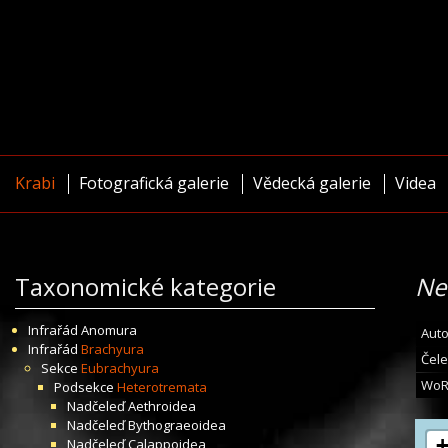
Krabi
Fotografická galerie
Vědecká galerie
Videa
Taxonomické kategorie
Ne
Infrařád
Anomura
Auto
Infrařád
Brachyura
Čele
Sekce
Eubrachyura
WoR
Podsekce
Heterotremata
Nadčeleď
Aethroidea
Nadčeleď
Bythograeoidea
Nadčeleď
Calappoidea