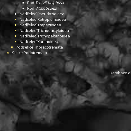
Rod
Tzotzilthelphusa
Rod
Villalobosius
Nadčeleď
Pseudozioidea
Nadčeleď
Retroplumoidea
Nadčeleď
Trapezioidea
Nadčeleď
Trichodactyloidea
Nadčeleď
Trichopeltarioidea
Nadčeleď
Xanthoidea
Podsekce
Thoracotremata
Sekce
Podotremata
Databáze obs