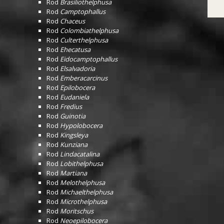
Rod
Brasiliothelphusa
Rod
Camptophallus
Rod
Chaceus
Rod
Colombiathelphusa
Rod
Culterthelphusa
Rod
Ehecatusa
Rod
Eidocamptophallus
Rod
Elsalvadoria
Rod
Emberacarcinus
Rod
Epilobocera
Rod
Eudaniela
Rod
Fredius
Rod
Guinotia
Rod
Hypolobocera
Rod
Kingsleya
Rod
Kunziana
Rod
Lindacatalina
Rod
Lobithelphusa
Rod
Martiana
Rod
Melothelphusa
Rod
Michaelthelphusa
Rod
Microthelphusa
Rod
Moritschus
Rod
Neoepilobocera