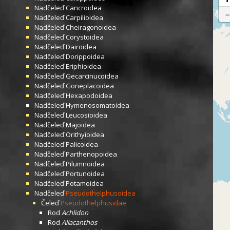
Nadčeleď
Cancroidea
Nadčeleď
Carpilioidea
Nadčeleď
Cheiragonoidea
Nadčeleď
Corystoidea
Nadčeleď
Dairoidea
Nadčeleď
Dorippoidea
Nadčeleď
Eriphioidea
Nadčeleď
Gecarcinucoidea
Nadčeleď
Goneplacoidea
Nadčeleď
Hexapodoidea
Nadčeleď
Hymenosomatoidea
Nadčeleď
Leucosioidea
Nadčeleď
Majoidea
Nadčeleď
Orithyioidea
Nadčeleď
Palicoidea
Nadčeleď
Parthenopoidea
Nadčeleď
Pilumnoidea
Nadčeleď
Portunoidea
Nadčeleď
Potamoidea
Nadčeleď
Pseudothelphusoidea
Čeleď
Pseudothelphusidae
Rod
Achlidon
Rod
Allacanthos