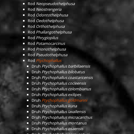
Rod
Neopseudothelphusa
Rod
Neostrengeria
Rod
Odontothelphusa
Rod
Oedothelphusa
Rod
Orthothelphusa
Rod
Phallangothelphusa
Rod
Phrygiopilus
Rod
Potamocarcinus
Rod
Prionothelphusa
Rod
Pseudothelphusa
Rod
Ptychophallus
Druh
Ptychophallus barbillaensis
Druh
Ptychophallus bilobatus
Druh
Ptychophallus coastaricensis
Druh
Ptychophallus cocleensis
Druh
Ptychophallus colombianus
Druh
Ptychophallus exilipes
Druh
Ptychophallus goldmanni
Druh
Ptychophallus kuna
Druh
Ptychophallus lavallensis
Druh
Ptychophallus micracanthus
Druh
Ptychophallus montanus
Druh
Ptychophallus osaensis