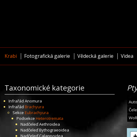
Krabi
Fotografická galerie
Vědecká galerie
Videa
Taxonomické kategorie
Pt
Infrařád
Anomura
Auto
Infrařád
Brachyura
Čele
Sekce
Eubrachyura
WoR
Podsekce
Heterotremata
Nadčeleď
Aethroidea
Nadčeleď
Bythograeoidea
Nadčeleď
Calappoidea