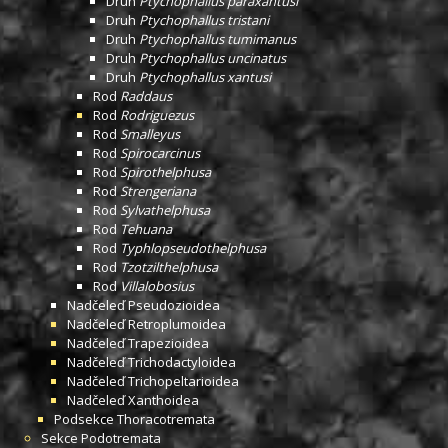
Druh
Ptychophallus paraxantusi
Druh
Ptychophallus tristani
Druh
Ptychophallus tumimanus
Druh
Ptychophallus uncinatus
Druh
Ptychophallus xantusi
Rod
Raddaus
Rod
Rodriguezus
Rod
Smalleyus
Rod
Spirocarcinus
Rod
Spirothelphusa
Rod
Strengeriana
Rod
Sylvathelphusa
Rod
Tehuana
Rod
Typhlopseudothelphusa
Rod
Tzotzilthelphusa
Rod
Villalobosius
Nadčeleď
Pseudozioidea
Nadčeleď
Retroplumoidea
Nadčeleď
Trapezioidea
Nadčeleď
Trichodactyloidea
Nadčeleď
Trichopeltarioidea
Nadčeleď
Xanthoidea
Podsekce
Thoracotremata
Sekce
Podotremata