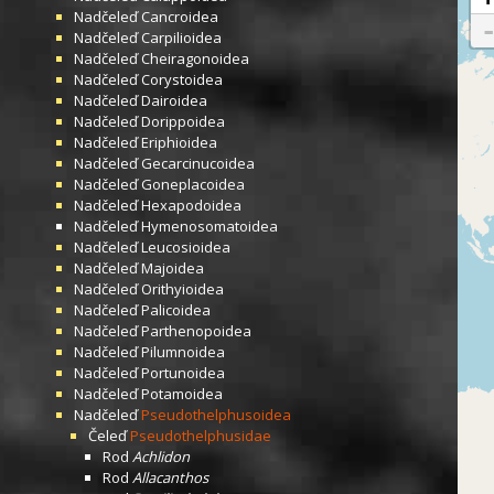
Nadčeleď
Cancroidea
Nadčeleď
Carpilioidea
Nadčeleď
Cheiragonoidea
Nadčeleď
Corystoidea
Nadčeleď
Dairoidea
Nadčeleď
Dorippoidea
Nadčeleď
Eriphioidea
Nadčeleď
Gecarcinucoidea
Nadčeleď
Goneplacoidea
Nadčeleď
Hexapodoidea
Nadčeleď
Hymenosomatoidea
Nadčeleď
Leucosioidea
Nadčeleď
Majoidea
Nadčeleď
Orithyioidea
Nadčeleď
Palicoidea
Nadčeleď
Parthenopoidea
Nadčeleď
Pilumnoidea
Nadčeleď
Portunoidea
Nadčeleď
Potamoidea
Nadčeleď
Pseudothelphusoidea
Čeleď
Pseudothelphusidae
Rod
Achlidon
Rod
Allacanthos