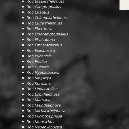
Rod
Brasiliothelphusa
Rod
Camptophallus
Rod
Chaceus
Rod
Colombiathelphusa
Rod
Culterthelphusa
Rod
Ehecatusa
Rod
Eidocamptophallus
Rod
Elsalvadoria
Rod
Emberacarcinus
Rod
Epilobocera
Rod
Eudaniela
Rod
Fredius
Rod
Guinotia
Rod
Hypolobocera
Rod
Kingsleya
Rod
Kunziana
Rod
Lindacatalina
Rod
Lobithelphusa
Rod
Martiana
Rod
Melothelphusa
Rod
Michaelthelphusa
Rod
Microthelphusa
Rod
Moritschus
Rod
Neoepilobocera