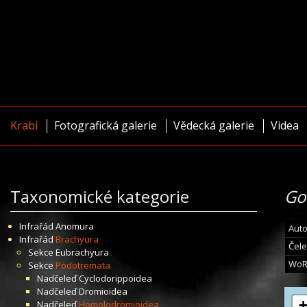
Krabi
Fotografická galerie
Vědecká galerie
Videa
Taxonomické kategorie
Go
Infrařád
Anomura
Auto
Infrařád
Brachyura
Čele
Sekce
Eubrachyura
WoR
Sekce
Podotremata
Nadčeleď
Cyclodorippoidea
Nadčeleď
Dromioidea
Nadčeleď
Homolodromioidea