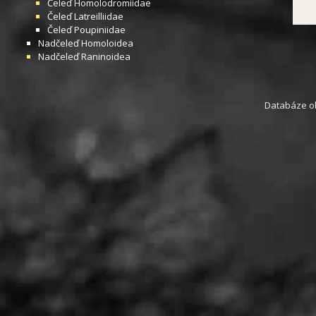
Čeleď
Homolodromiidae
Čeleď
Latreilliidae
Čeleď
Poupiniidae
Nadčeleď
Homoloidea
Nadčeleď
Raninoidea
Databáze obs