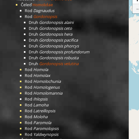
Čeleď
Homolidae
Rod
Dagnaudus
Rod
Gordonopsis
Druh
Gordonopsis alaini
Druh
Gordonopsis ceto
Druh
Gordonopsis hera
Druh
Gordonopsis pacifica
Druh
Gordonopsis phorcys
Druh
Gordonopsis profundorum
Druh
Gordonopsis robusta
Druh
Gordonopsis velutina
Rod
Homola
Rod
Homolax
Rod
Homolochunia
Rod
Homologenus
Rod
Homolomannia
Rod
Ihlopsis
Rod
Lamoha
Rod
Latreillopsis
Rod
Moloha
Rod
Paromola
Rod
Paromolopsis
Rod
Yaldwynopsis