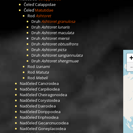
Čeleď
Calappidae
Čeleď
Matutidae
Rod
Ashtoret
Druh
Ashtoret granulosa
Druh
Ashtoret lunaris
Druh
Ashtoret maculata
Druh
Ashtoret miersii
Druh
Ashtoret obtusifrons
Druh
Ashtoret picta
Druh
Ashtoret sangiannulata
Druh
Ashtoret shengmuae
Rod
Izanami
Rod
Matuta
Rod
Mebeli
Nadčeleď
Cancroidea
Nadčeleď
Carpilioidea
Nadčeleď
Cheiragonoidea
Nadčeleď
Corystoidea
Nadčeleď
Dairoidea
Nadčeleď
Dorippoidea
Nadčeleď
Eriphioidea
Nadčeleď
Gecarcinucoidea
Nadčeleď
Goneplacoidea