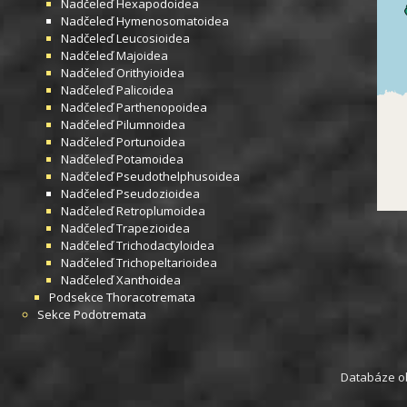
Nadčeleď
Hexapodoidea
Nadčeleď
Hymenosomatoidea
Nadčeleď
Leucosioidea
Nadčeleď
Majoidea
Nadčeleď
Orithyioidea
Nadčeleď
Palicoidea
Nadčeleď
Parthenopoidea
Nadčeleď
Pilumnoidea
Nadčeleď
Portunoidea
Nadčeleď
Potamoidea
Nadčeleď
Pseudothelphusoidea
Nadčeleď
Pseudozioidea
Nadčeleď
Retroplumoidea
Nadčeleď
Trapezioidea
Nadčeleď
Trichodactyloidea
Nadčeleď
Trichopeltarioidea
Nadčeleď
Xanthoidea
Podsekce
Thoracotremata
Sekce
Podotremata
Databáze obs