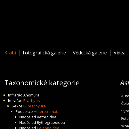
Krabi
Fotografická galerie
Vědecká galerie
Videa
Taxonomické kategorie
As
Infrařád
Anomura
Auto
Infrařád
Brachyura
Čele
Sekce
Eubrachyura
Syn
Podsekce
Heterotremata
Nadčeleď
Aethroidea
Foto
Nadčeleď
Bythograeoidea
WoR
Nadčeleď
Calappoidea