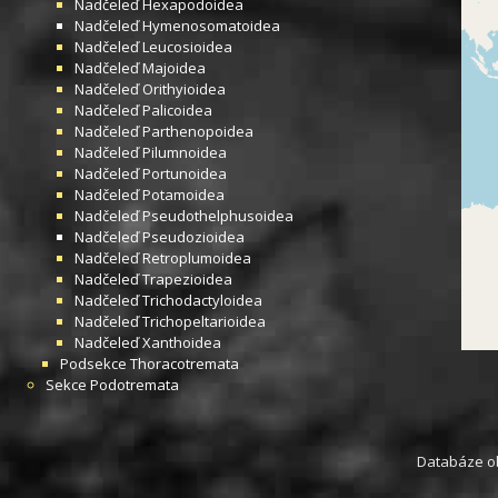
Nadčeleď
Hexapodoidea
Nadčeleď
Hymenosomatoidea
Nadčeleď
Leucosioidea
Nadčeleď
Majoidea
Nadčeleď
Orithyioidea
Nadčeleď
Palicoidea
Nadčeleď
Parthenopoidea
Nadčeleď
Pilumnoidea
Nadčeleď
Portunoidea
Nadčeleď
Potamoidea
Nadčeleď
Pseudothelphusoidea
Nadčeleď
Pseudozioidea
Nadčeleď
Retroplumoidea
Nadčeleď
Trapezioidea
Nadčeleď
Trichodactyloidea
Nadčeleď
Trichopeltarioidea
Nadčeleď
Xanthoidea
Podsekce
Thoracotremata
Sekce
Podotremata
Databáze obs