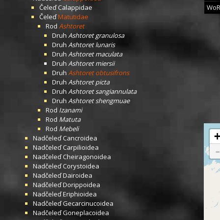
Čeleď
Calappidae
WoR
Čeleď
Matutidae
Rod
Ashtoret
Druh
Ashtoret granulosa
Druh
Ashtoret lunaris
Druh
Ashtoret maculata
Druh
Ashtoret miersii
Druh
Ashtoret obtusifrons
Druh
Ashtoret picta
Druh
Ashtoret sangiannulata
Druh
Ashtoret shengmuae
Rod
Izanami
Rod
Matuta
Rod
Mebeli
Nadčeleď
Cancroidea
Nadčeleď
Carpilioidea
Nadčeleď
Cheiragonoidea
Nadčeleď
Corystoidea
Nadčeleď
Dairoidea
Nadčeleď
Dorippoidea
Nadčeleď
Eriphioidea
Nadčeleď
Gecarcinucoidea
Nadčeleď
Goneplacoidea