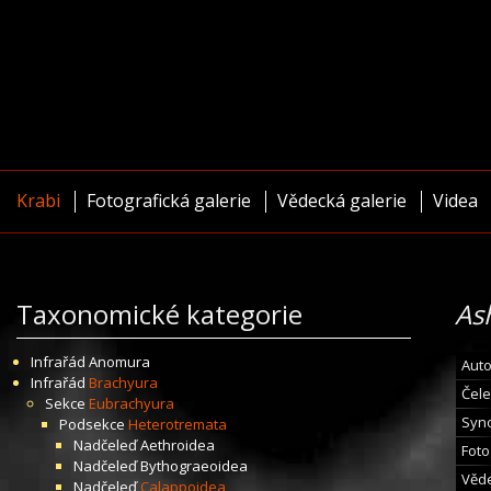
Krabi
Fotografická galerie
Vědecká galerie
Videa
Taxonomické kategorie
As
Infrařád
Anomura
Auto
Infrařád
Brachyura
Čele
Sekce
Eubrachyura
Syn
Podsekce
Heterotremata
Nadčeleď
Aethroidea
Foto
Nadčeleď
Bythograeoidea
Věde
Nadčeleď
Calappoidea