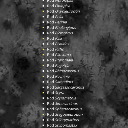
Rod
Notolopas
Rod
Oplopisa
Rod
Oxypleurodon
Rod
Pelia
Rod
Perinia
Rod
Phalangipus
Rod
Picrocerus
Rod
Pisa
Rod
Pisoides
Rod
Pitho
Rod
Pliosoma
Rod
Pteromaja
Rod
Pugettia
Rod
Rhinocarcinus
Rod
Rochinia
Rod
Samadinia
Rod
Sargassocarcinus
Rod
Scyra
Rod
Scyramathia
Rod
Simocarcinus
Rod
Sphenocarcinus
Rod
Stegopleurodon
Rod
Stilbognathus
Rod
Stilbomastax