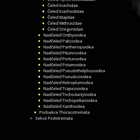
Čeleď
Inachidae
Čeleď
Inachoididae
Čeleď
Majidae
Čeleď
Mithracidae
Čeleď
Oregoniidae
Nadčeleď
Orithyioidea
Nadčeleď
Palicoidea
Nadčeleď
Parthenopoidea
Nadčeleď
Pilumnoidea
Nadčeleď
Portunoidea
Nadčeleď
Potamoidea
Nadčeleď
Pseudothelphusoidea
Nadčeleď
Pseudozioidea
Nadčeleď
Retroplumoidea
Nadčeleď
Trapezioidea
Nadčeleď
Trichodactyloidea
Nadčeleď
Trichopeltarioidea
Nadčeleď
Xanthoidea
Podsekce
Thoracotremata
Sekce
Podotremata