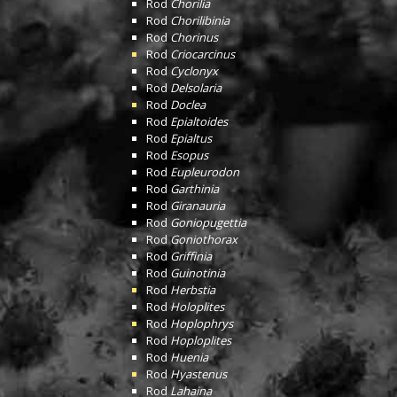
Rod
Chorilia
Rod
Chorilibinia
Rod
Chorinus
Rod
Criocarcinus
Rod
Cyclonyx
Rod
Delsolaria
Rod
Doclea
Rod
Epialtoides
Rod
Epialtus
Rod
Esopus
Rod
Eupleurodon
Rod
Garthinia
Rod
Giranauria
Rod
Goniopugettia
Rod
Goniothorax
Rod
Griffinia
Rod
Guinotinia
Rod
Herbstia
Rod
Holoplites
Rod
Hoplophrys
Rod
Hoploplites
Rod
Huenia
Rod
Hyastenus
Rod
Lahaina