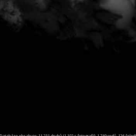
Databáze obsahuje: 11 231 druhů (1 102 s fotografií), 1 749 rodů, 126 čeled