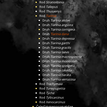
Rod
Stratiolibinia
Rod
Taliepus
Rod
Thusaenys
Rod
Tiarinia
Druh
Tiarinia alidae
Druh
Tiarinia angusta
Druh
Tiarinia cornigera
Druh
Tiarinia dana
Druh
Tiarinia depressa
Druh
Tiarinia garthi
Druh
Tiarinia gracilis
Druh
Tiarinia laevis
Druh
Tiarinia macrospinosa
Druh
Tiarinia mooloolah
Druh
Tiarinia spinigera
Druh
Tiarinia takedai
Druh
Tiarinia tiarata
Druh
Tiarinia verrucosa
Rod
Trachymaia
Rod
Tunepugettia
Rod
Tyche
Rod
Tylocarcinus
Rod
Xenocarcinus
Čeleď
Hymenosomatidae