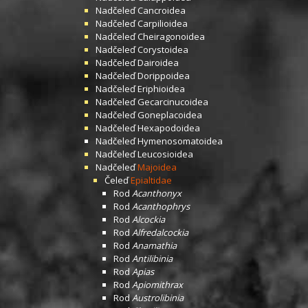
Nadčeleď
Cancroidea
Nadčeleď
Carpilioidea
Nadčeleď
Cheiragonoidea
Nadčeleď
Corystoidea
Nadčeleď
Dairoidea
Nadčeleď
Dorippoidea
Nadčeleď
Eriphioidea
Nadčeleď
Gecarcinucoidea
Nadčeleď
Goneplacoidea
Nadčeleď
Hexapodoidea
Nadčeleď
Hymenosomatoidea
Nadčeleď
Leucosioidea
Nadčeleď
Majoidea
Čeleď
Epialtidae
Rod
Acanthonyx
Rod
Acanthophrys
Rod
Alcockia
Rod
Alfredalcockia
Rod
Anamathia
Rod
Antilibinia
Rod
Apias
Rod
Apiomithrax
Rod
Austrolibinia