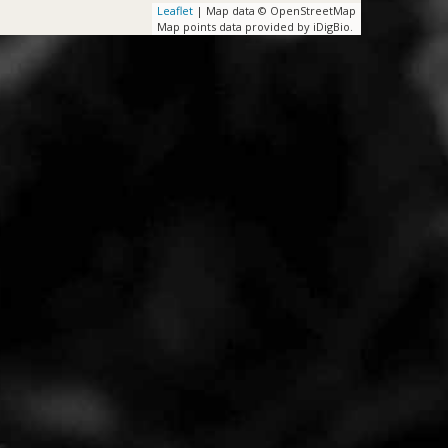
Leaflet
| Map data © OpenStreetMap
Map points data provided by iDigBio.