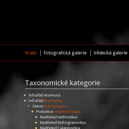
Krabi
Fotografická galerie
Vědecká galerie
Taxonomické kategorie
Infrařád
Anomura
Infrařád
Brachyura
Sekce
Eubrachyura
Podsekce
Heterotremata
Nadčeleď
Aethroidea
Nadčeleď
Bythograeoidea
Nadčeleď
Calappoidea