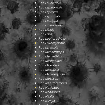
Rod
Laubierinia
Rod
Lepidonaxia
Rod
Lepteces
Rod
Leptomaia
Rod
Leucippa
Rod
Libidoclaea
Rod
Libinia
Rod
Lissa
Rod
Lophorochinia
Rod
Loxorhynchus
Rod
Lyramaia
Rod
Menaethiops
Rod
Menaethius
Rod
Micippoides
Rod
Microlissa
Rod
Micropisa
Rod
Minyorhyncha
Rod
Mocosoa
Rod
Nasutocarcinus
Rod
Naxioides
Rod
Neodoclea
Rod
Nibilia
Rod
Nicoya