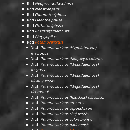
Rod
Neopseudothelphusa
Rod
Neostrengeria
Rod
Odontothelphusa
Rod
Oedothelphusa
Rod
Orthothelphusa
Rod
Phallangothelphusa
Rod
Phrygiopilus
Rod
Potamocarcinus
Druh
Potamocarcinus (Hypolobocera)
macropus
Druh
Potamocarcinus (Kingsleya) latifrons
Druh
Potamocarcinus (Megathelphusa)
magnus
Druh
Potamocarcinus (Megathelphusa)
nicaraguensis
Druh
Potamocarcinus (Megathelphusa)
richmondi
Druh
Potamocarcinus (Raddaus) parazilchi
Druh
Potamocarcinus armatus
Druh
Potamocarcinus aspoeckorum
Druh
Potamocarcinus chajulensis
Druh
Potamocarcinus colombiensis
Druh
Potamocarcinus darienensis