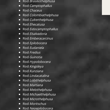
Rod
Brasiliothelphusa
Rod
Camptophallus
Rod
Chaceus
Rod
Colombiathelphusa
Rod
Culterthelphusa
Rod
Ehecatusa
Rod
Eidocamptophallus
Rod
Elsalvadoria
Rod
Emberacarcinus
Rod
Epilobocera
Rod
Eudaniela
Rod
Fredius
Rod
Guinotia
Rod
Hypolobocera
Rod
Kingsleya
Rod
Kunziana
Rod
Lindacatalina
Rod
Lobithelphusa
Rod
Martiana
Rod
Melothelphusa
Rod
Michaelthelphusa
Rod
Microthelphusa
Rod
Moritschus
Rod
Neoepilobocera