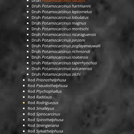
Druh
Potamocarcinus falcatus
Druh
Potamocarcinus hartmanni
Druh
Potamocarcinus leptomelus
Druh
Potamocarcinus lobulatus
Druh
Potamocarcinus magnus
Druh
Potamocarcinus moritschi
Druh
Potamocarcinus nicaraguensis
Druh
Potamocarcinus pinzoni
Druh
Potamocarcinus poglayeneuwalli
Druh
Potamocarcinus richmondi
Druh
Potamocarcinus roatensis
Druh
Potamocarcinus tapirrhynchus
Druh
Potamocarcinus vulcanensis
Druh
Potamocarcinus zilchi
Rod
Prionothelphusa
Rod
Pseudothelphusa
Rod
Ptychophallus
Rod
Raddaus
Rod
Rodriguezus
Rod
Smalleyus
Rod
Spirocarcinus
Rod
Spirothelphusa
Rod
Strengeriana
Rod
Sylvathelphusa