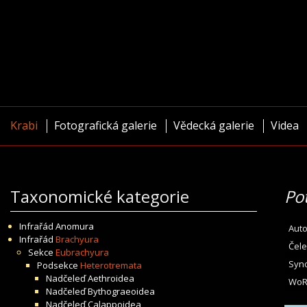
Krabi
Fotografická galerie
Vědecká galerie
Videa
Taxonomické kategorie
Po
Infrařád
Anomura
Auto
Infrařád
Brachyura
Čele
Sekce
Eubrachyura
Syn
Podsekce
Heterotremata
Nadčeleď
Aethroidea
WoR
Nadčeleď
Bythograeoidea
Nadčeleď
Calappoidea