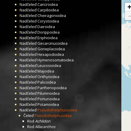
Nadčeleď
Cancroidea
Nadčeleď
Carpilioidea
Nadčeleď
Cheiragonoidea
Nadčeleď
Corystoidea
Nadčeleď
Dairoidea
Nadčeleď
Dorippoidea
Nadčeleď
Eriphioidea
Nadčeleď
Gecarcinucoidea
Nadčeleď
Goneplacoidea
Nadčeleď
Hexapodoidea
Nadčeleď
Hymenosomatoidea
Nadčeleď
Leucosioidea
Nadčeleď
Majoidea
Nadčeleď
Orithyioidea
Nadčeleď
Palicoidea
Nadčeleď
Parthenopoidea
Nadčeleď
Pilumnoidea
Nadčeleď
Portunoidea
Nadčeleď
Potamoidea
Nadčeleď
Pseudothelphusoidea
Čeleď
Pseudothelphusidae
Rod
Achlidon
Rod
Allacanthos