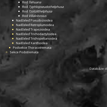
Rod
Tehuana
Rod
Typhlopseudothelphusa
Rod
Tzotzilthelphusa
Rod
Villalobosius
Nadčeleď
Pseudozioidea
Nadčeleď
Retroplumoidea
Nadčeleď
Trapezioidea
Nadčeleď
Trichodactyloidea
Nadčeleď
Trichopeltarioidea
Nadčeleď
Xanthoidea
Podsekce
Thoracotremata
Sekce
Podotremata
Databáze obs