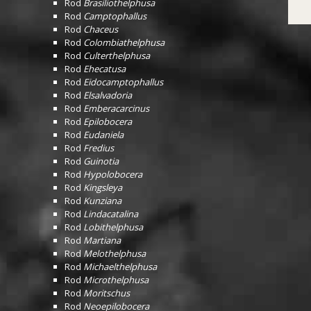
Rod
Brasiliothelphusa
Rod
Camptophallus
Rod
Chaceus
Rod
Colombiathelphusa
Rod
Culterthelphusa
Rod
Ehecatusa
Rod
Eidocamptophallus
Rod
Elsalvadoria
Rod
Emberacarcinus
Rod
Epilobocera
Rod
Eudaniela
Rod
Fredius
Rod
Guinotia
Rod
Hypolobocera
Rod
Kingsleya
Rod
Kunziana
Rod
Lindacatalina
Rod
Lobithelphusa
Rod
Martiana
Rod
Melothelphusa
Rod
Michaelthelphusa
Rod
Microthelphusa
Rod
Moritschus
Rod
Neoepilobocera