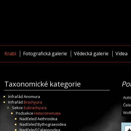
Krabi
Fotografická galerie
Vědecká galerie
Videa
Taxonomické kategorie
Po
Infrařád
Anomura
Auto
Infrařád
Brachyura
Čele
Sekce
Eubrachyura
WoR
Podsekce
Heterotremata
Nadčeleď
Aethroidea
Nadčeleď
Bythograeoidea
Nadčeleď
Calappoidea