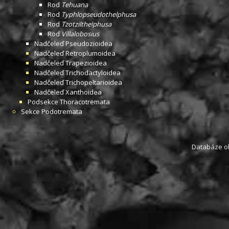
Rod
Tehuana
Rod
Typhlopseudothelphusa
Rod
Tzotzilthelphusa
Rod
Villalobosius
Nadčeleď
Pseudozioidea
Nadčeleď
Retroplumoidea
Nadčeleď
Trapezioidea
Nadčeleď
Trichodactyloidea
Nadčeleď
Trichopeltarioidea
Nadčeleď
Xanthoidea
Podsekce
Thoracotremata
Sekce
Podotremata
Databáze obs