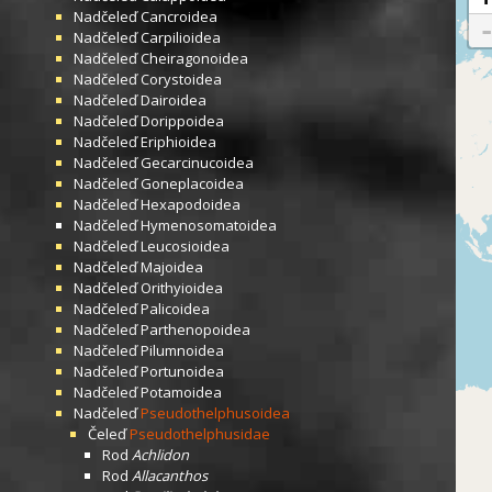
Nadčeleď
Cancroidea
Nadčeleď
Carpilioidea
Nadčeleď
Cheiragonoidea
Nadčeleď
Corystoidea
Nadčeleď
Dairoidea
Nadčeleď
Dorippoidea
Nadčeleď
Eriphioidea
Nadčeleď
Gecarcinucoidea
Nadčeleď
Goneplacoidea
Nadčeleď
Hexapodoidea
Nadčeleď
Hymenosomatoidea
Nadčeleď
Leucosioidea
Nadčeleď
Majoidea
Nadčeleď
Orithyioidea
Nadčeleď
Palicoidea
Nadčeleď
Parthenopoidea
Nadčeleď
Pilumnoidea
Nadčeleď
Portunoidea
Nadčeleď
Potamoidea
Nadčeleď
Pseudothelphusoidea
Čeleď
Pseudothelphusidae
Rod
Achlidon
Rod
Allacanthos