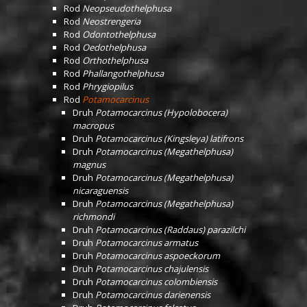
Rod
Neopseudothelphusa
Rod
Neostrengeria
Rod
Odontothelphusa
Rod
Oedothelphusa
Rod
Orthothelphusa
Rod
Phallangothelphusa
Rod
Phrygiopilus
Rod
Potamocarcinus
Druh
Potamocarcinus (Hypolobocera)
macropus
Druh
Potamocarcinus (Kingsleya) latifrons
Druh
Potamocarcinus (Megathelphusa)
magnus
Druh
Potamocarcinus (Megathelphusa)
nicaraguensis
Druh
Potamocarcinus (Megathelphusa)
richmondi
Druh
Potamocarcinus (Raddaus) parazilchi
Druh
Potamocarcinus armatus
Druh
Potamocarcinus aspoeckorum
Druh
Potamocarcinus chajulensis
Druh
Potamocarcinus colombiensis
Druh
Potamocarcinus darienensis