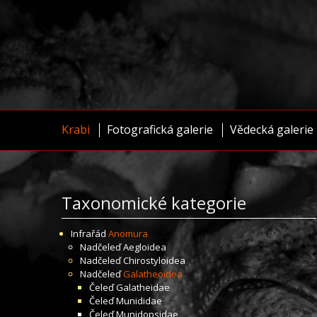
Krabi
Fotografická galerie
Vědecká galerie
Taxonomické kategorie
Infrařád
Anomura
Nadčeleď
Aegloidea
Nadčeleď
Chirostyloidea
Nadčeleď
Galatheoidea
Čeleď
Galatheidae
Čeleď
Munididae
Čeleď
Munidopsidae