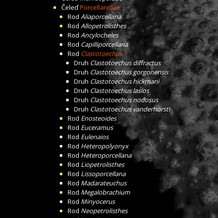
Čeleď
Porcellanidae
Rod
Aliaporcellana
Rod
Allopetrolisthes
Rod
Ancylocheles
Rod
Capilliporcellana
Rod
Clastotoechus
Druh
Clastotoechus diffractus
Druh
Clastotoechus gorgonensis
Druh
Clastotoechus hickmani
Druh
Clastotoechus lasios
Druh
Clastotoechus nodosus
Druh
Clastotoechus vanderhorsti
Rod
Enosteoides
Rod
Euceramus
Rod
Eulenaios
Rod
Heteropolyonyx
Rod
Heteroporcellana
Rod
Liopetrolisthes
Rod
Lissoporcellana
Rod
Madarateuchus
Rod
Megalobrachium
Rod
Minyocerus
Rod
Neopetrolisthes