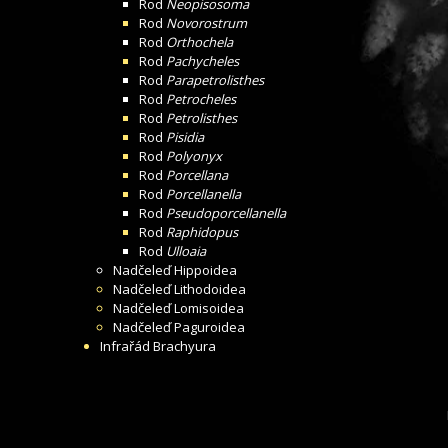
Rod
Neopisosoma
Rod
Novorostrum
Rod
Orthochela
Rod
Pachycheles
Rod
Parapetrolisthes
Rod
Petrocheles
Rod
Petrolisthes
Rod
Pisidia
Rod
Polyonyx
Rod
Porcellana
Rod
Porcellanella
Rod
Pseudoporcellanella
Rod
Raphidopus
Rod
Ulloaia
Nadčeleď
Hippoidea
Nadčeleď
Lithodoidea
Nadčeleď
Lomisoidea
Nadčeleď
Paguroidea
Infrařád
Brachyura