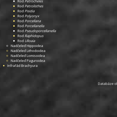
Rod
Petrocheles
Rod
Petrolisthes
Rod
Pisidia
Rod
Polyonyx
Rod
Porcellana
Rod
Porcellanella
Rod
Pseudoporcellanella
Rod
Raphidopus
Rod
Ulloaia
Nadčeleď
Hippoidea
Nadčeleď
Lithodoidea
Nadčeleď
Lomisoidea
Nadčeleď
Paguroidea
Infrařád
Brachyura
Databáze obs