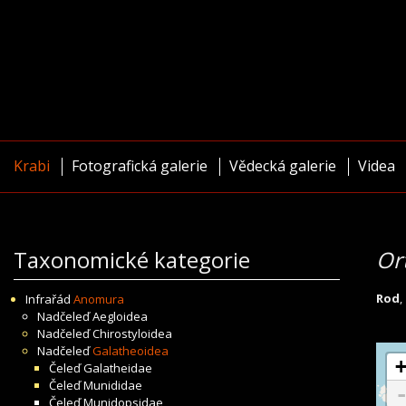
Krabi
Fotografická galerie
Vědecká galerie
Videa
Taxonomické kategorie
Or
Rod
,
Infrařád
Anomura
Nadčeleď
Aegloidea
Nadčeleď
Chirostyloidea
Nadčeleď
Galatheoidea
Čeleď
Galatheidae
Čeleď
Munididae
Čeleď
Munidopsidae