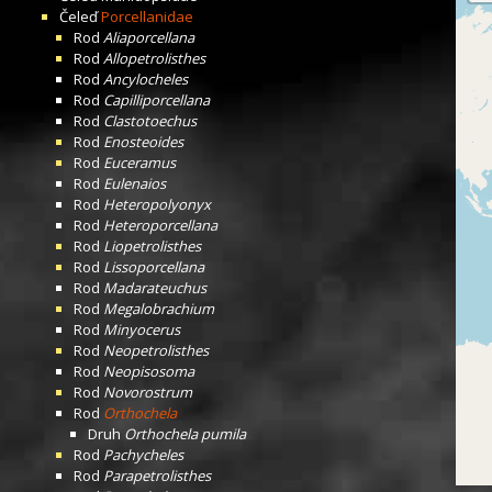
Čeleď
Porcellanidae
Rod
Aliaporcellana
Rod
Allopetrolisthes
Rod
Ancylocheles
Rod
Capilliporcellana
Rod
Clastotoechus
Rod
Enosteoides
Rod
Euceramus
Rod
Eulenaios
Rod
Heteropolyonyx
Rod
Heteroporcellana
Rod
Liopetrolisthes
Rod
Lissoporcellana
Rod
Madarateuchus
Rod
Megalobrachium
Rod
Minyocerus
Rod
Neopetrolisthes
Rod
Neopisosoma
Rod
Novorostrum
Rod
Orthochela
Druh
Orthochela pumila
Rod
Pachycheles
Rod
Parapetrolisthes