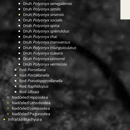
Druh
Polyonyx senegalensis
Druh
Polyonyx similis
Druh
Polyonyx sinensis
Druh
Polyonyx socialis
Druh
Polyonyx spina
Druh
Polyonyx splendidus
Druh
Polyonyx thai
Druh
Polyonyx transversus
Druh
Polyonyx triunguiculatus
Druh
Polyonyx tulearis
Druh
Polyonyx utinomii
Druh
Polyonyx vermicola
Rod
Porcellana
Rod
Porcellanella
Rod
Pseudoporcellanella
Rod
Raphidopus
Rod
Ulloaia
Nadčeleď
Hippoidea
Nadčeleď
Lithodoidea
Nadčeleď
Lomisoidea
Nadčeleď
Paguroidea
Infrařád
Brachyura