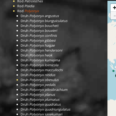
Rod
Petrolisthes
Rod
Pisidia
Rod
Polyonyx
Druh
Polyonyx angustus
Druh
Polyonyx biunguiculatus
Druh
Polyonyx boucheti
Druh
Polyonyx bouvieri
Druh
Polyonyx confinis
Druh
Polyonyx gibbesi
Druh
Polyonyx haigae
Druh
Polyonyx hendersoni
Druh
Polyonyx heok
Druh
Polyonyx kumejima
Druh
Polyonyx loimicola
Druh
Polyonyx maccullochi
Druh
Polyonyx nitidus
Druh
Polyonyx obesulus
Druh
Polyonyx pedalis
Druh
Polyonyx pilosibrachium
Druh
Polyonyx planus
Druh
Polyonyx plumatus
Druh
Polyonyx quadratus
Druh
Polyonyx quadriungulatus
Druh
Polyonyx sasekumari