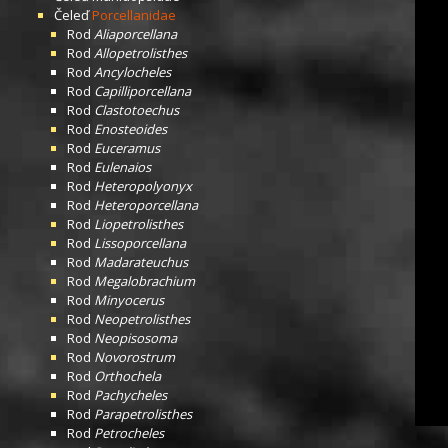
Čeleď
Porcellanidae
Rod
Aliaporcellana
Rod
Allopetrolisthes
Rod
Ancylocheles
Rod
Capilliporcellana
Rod
Clastotoechus
Rod
Enosteoides
Rod
Euceramus
Rod
Eulenaios
Rod
Heteropolyonyx
Rod
Heteroporcellana
Rod
Liopetrolisthes
Rod
Lissoporcellana
Rod
Madarateuchus
Rod
Megalobrachium
Rod
Minyocerus
Rod
Neopetrolisthes
Rod
Neopisosoma
Rod
Novorostrum
Rod
Orthochela
Rod
Pachycheles
Rod
Parapetrolisthes
Rod
Petrocheles