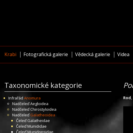
Krabi
Fotografická galerie
Vědecká galerie
Videa
Taxonomické kategorie
Po
Rod
,
Infrařád
Anomura
Nadčeleď
Aegloidea
Nadčeleď
Chirostyloidea
Nadčeleď
Galatheoidea
Čeleď
Galatheidae
Čeleď
Munididae
Čeleď
Munidopsidae