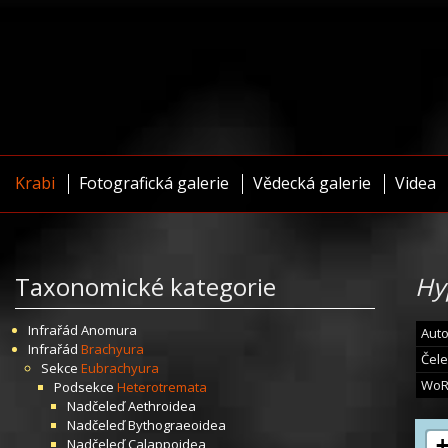
Krabi
Fotografická galerie
Vědecká galerie
Videa
Taxonomické kategorie
Hy
Infrařád
Anomura
Auto
Infrařád
Brachyura
Čele
Sekce
Eubrachyura
WoR
Podsekce
Heterotremata
Nadčeleď
Aethroidea
Nadčeleď
Bythograeoidea
Nadčeleď
Calappoidea