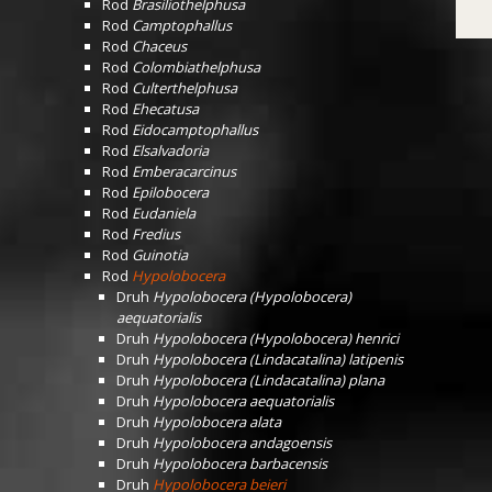
Rod
Brasiliothelphusa
Rod
Camptophallus
Rod
Chaceus
Rod
Colombiathelphusa
Rod
Culterthelphusa
Rod
Ehecatusa
Rod
Eidocamptophallus
Rod
Elsalvadoria
Rod
Emberacarcinus
Rod
Epilobocera
Rod
Eudaniela
Rod
Fredius
Rod
Guinotia
Rod
Hypolobocera
Druh
Hypolobocera (Hypolobocera)
aequatorialis
Druh
Hypolobocera (Hypolobocera) henrici
Druh
Hypolobocera (Lindacatalina) latipenis
Druh
Hypolobocera (Lindacatalina) plana
Druh
Hypolobocera aequatorialis
Druh
Hypolobocera alata
Druh
Hypolobocera andagoensis
Druh
Hypolobocera barbacensis
Druh
Hypolobocera beieri