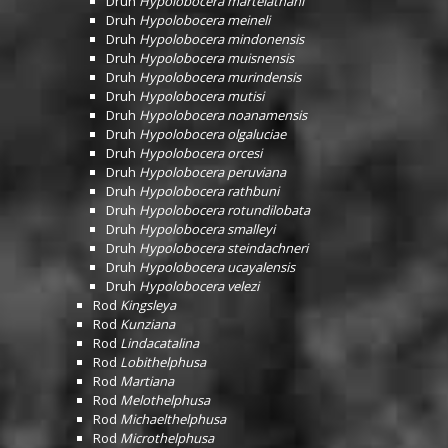
Druh
Hypolobocera martelathani
Druh
Hypolobocera meineli
Druh
Hypolobocera mindonensis
Druh
Hypolobocera muisnensis
Druh
Hypolobocera murindensis
Druh
Hypolobocera mutisi
Druh
Hypolobocera noanamensis
Druh
Hypolobocera olgaluciae
Druh
Hypolobocera orcesi
Druh
Hypolobocera peruviana
Druh
Hypolobocera rathbuni
Druh
Hypolobocera rotundilobata
Druh
Hypolobocera smalleyi
Druh
Hypolobocera steindachneri
Druh
Hypolobocera ucayalensis
Druh
Hypolobocera velezi
Rod
Kingsleya
Rod
Kunziana
Rod
Lindacatalina
Rod
Lobithelphusa
Rod
Martiana
Rod
Melothelphusa
Rod
Michaelthelphusa
Rod
Microthelphusa