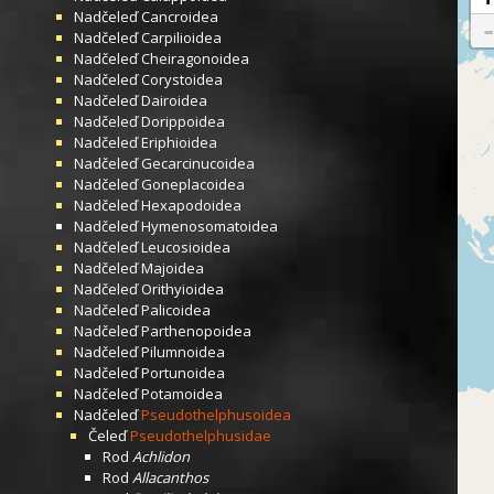
Nadčeleď
Cancroidea
Nadčeleď
Carpilioidea
Nadčeleď
Cheiragonoidea
Nadčeleď
Corystoidea
Nadčeleď
Dairoidea
Nadčeleď
Dorippoidea
Nadčeleď
Eriphioidea
Nadčeleď
Gecarcinucoidea
Nadčeleď
Goneplacoidea
Nadčeleď
Hexapodoidea
Nadčeleď
Hymenosomatoidea
Nadčeleď
Leucosioidea
Nadčeleď
Majoidea
Nadčeleď
Orithyioidea
Nadčeleď
Palicoidea
Nadčeleď
Parthenopoidea
Nadčeleď
Pilumnoidea
Nadčeleď
Portunoidea
Nadčeleď
Potamoidea
Nadčeleď
Pseudothelphusoidea
Čeleď
Pseudothelphusidae
Rod
Achlidon
Rod
Allacanthos