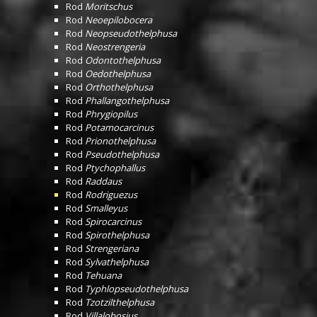
Rod
Moritschus
Rod
Neoepilobocera
Rod
Neopseudothelphusa
Rod
Neostrengeria
Rod
Odontothelphusa
Rod
Oedothelphusa
Rod
Orthothelphusa
Rod
Phallangothelphusa
Rod
Phrygiopilus
Rod
Potamocarcinus
Rod
Prionothelphusa
Rod
Pseudothelphusa
Rod
Ptychophallus
Rod
Raddaus
Rod
Rodriguezus
Rod
Smalleyus
Rod
Spirocarcinus
Rod
Spirothelphusa
Rod
Strengeriana
Rod
Sylvathelphusa
Rod
Tehuana
Rod
Typhlopseudothelphusa
Rod
Tzotzilthelphusa
Rod
Villalobosius