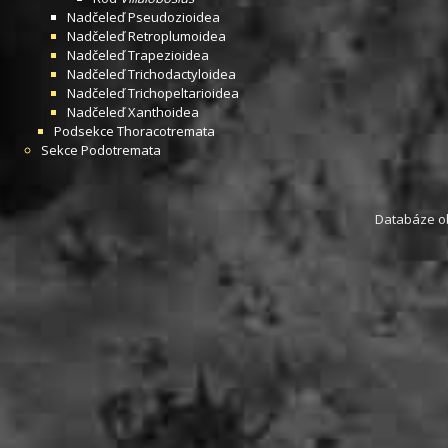
Nadčeleď
Pseudozioidea
Nadčeleď
Retroplumoidea
Nadčeleď
Trapezioidea
Nadčeleď
Trichodactyloidea
Nadčeleď
Trichopeltarioidea
Nadčeleď
Xanthoidea
Podsekce
Thoracotremata
Sekce
Podotremata
Databáze obs