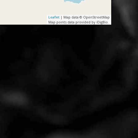
Leaflet
| Map data © OpenStreetMap
Map points data provided by iDigBio.