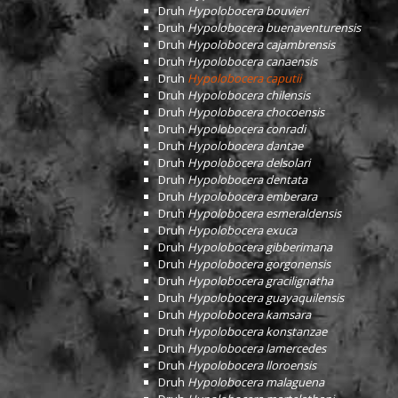
Druh
Hypolobocera bouvieri
Druh
Hypolobocera buenaventurensis
Druh
Hypolobocera cajambrensis
Druh
Hypolobocera canaensis
Druh
Hypolobocera caputii
Druh
Hypolobocera chilensis
Druh
Hypolobocera chocoensis
Druh
Hypolobocera conradi
Druh
Hypolobocera dantae
Druh
Hypolobocera delsolari
Druh
Hypolobocera dentata
Druh
Hypolobocera emberara
Druh
Hypolobocera esmeraldensis
Druh
Hypolobocera exuca
Druh
Hypolobocera gibberimana
Druh
Hypolobocera gorgonensis
Druh
Hypolobocera gracilignatha
Druh
Hypolobocera guayaquilensis
Druh
Hypolobocera kamsara
Druh
Hypolobocera konstanzae
Druh
Hypolobocera lamercedes
Druh
Hypolobocera lloroensis
Druh
Hypolobocera malaguena