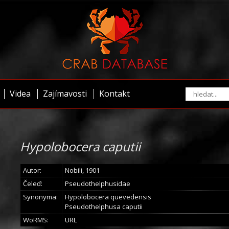
Videa
Zajímavosti
Kontakt
Hypolobocera caputii
Autor:
Nobili, 1901
Čeleď:
Pseudothelphusidae
Synonyma:
Hypolobocera quevedensis
Pseudothelphusa caputii
WoRMS:
URL