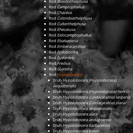
Rod
Brasiliothelphusa
Rod
Camptophallus
Rod
Chaceus
Rod
Colombiathelphusa
Rod
Culterthelphusa
Rod
Ehecatusa
Rod
Eidocamptophallus
Rod
Elsalvadoria
Rod
Emberacarcinus
Rod
Epilobocera
Rod
Eudaniela
Rod
Fredius
Rod
Guinotia
Rod
Hypolobocera
Druh
Hypolobocera (Hypolobocera)
aequatorialis
Druh
Hypolobocera (Hypolobocera) henrici
Druh
Hypolobocera (Lindacatalina) latipenis
Druh
Hypolobocera (Lindacatalina) plana
Druh
Hypolobocera aequatorialis
Druh
Hypolobocera alata
Druh
Hypolobocera andagoensis
Druh
Hypolobocera barbacensis
Druh
Hypolobocera beieri