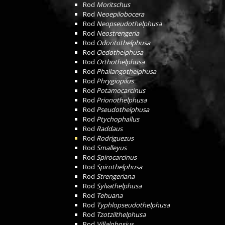
Rod
Moritschus
Rod
Neoepilobocera
Rod
Neopseudothelphusa
Rod
Neostrengeria
Rod
Odontothelphusa
Rod
Oedothelphusa
Rod
Orthothelphusa
Rod
Phallangothelphusa
Rod
Phrygiopilus
Rod
Potamocarcinus
Rod
Prionothelphusa
Rod
Pseudothelphusa
Rod
Ptychophallus
Rod
Raddaus
Rod
Rodriguezus
Rod
Smalleyus
Rod
Spirocarcinus
Rod
Spirothelphusa
Rod
Strengeriana
Rod
Sylvathelphusa
Rod
Tehuana
Rod
Typhlopseudothelphusa
Rod
Tzotzilthelphusa
Rod
Villalobosius