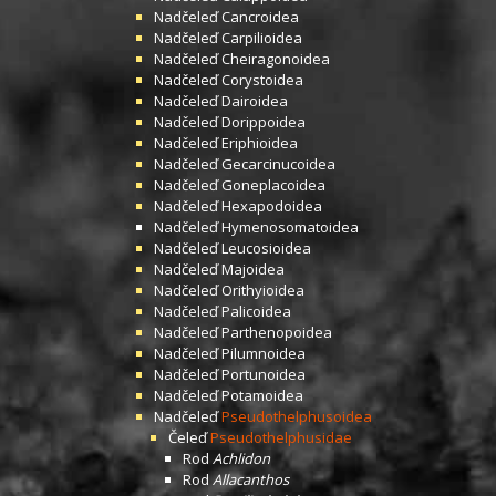
Nadčeleď
Cancroidea
Nadčeleď
Carpilioidea
Nadčeleď
Cheiragonoidea
Nadčeleď
Corystoidea
Nadčeleď
Dairoidea
Nadčeleď
Dorippoidea
Nadčeleď
Eriphioidea
Nadčeleď
Gecarcinucoidea
Nadčeleď
Goneplacoidea
Nadčeleď
Hexapodoidea
Nadčeleď
Hymenosomatoidea
Nadčeleď
Leucosioidea
Nadčeleď
Majoidea
Nadčeleď
Orithyioidea
Nadčeleď
Palicoidea
Nadčeleď
Parthenopoidea
Nadčeleď
Pilumnoidea
Nadčeleď
Portunoidea
Nadčeleď
Potamoidea
Nadčeleď
Pseudothelphusoidea
Čeleď
Pseudothelphusidae
Rod
Achlidon
Rod
Allacanthos