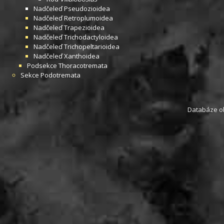
Nadčeleď
Pseudozioidea
Nadčeleď
Retroplumoidea
Nadčeleď
Trapezioidea
Nadčeleď
Trichodactyloidea
Nadčeleď
Trichopeltarioidea
Nadčeleď
Xanthoidea
Podsekce
Thoracotremata
Sekce
Podotremata
Databáze obs