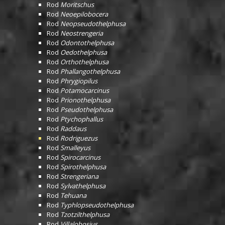
Rod
Moritschus
Rod
Neoepilobocera
Rod
Neopseudothelphusa
Rod
Neostrengeria
Rod
Odontothelphusa
Rod
Oedothelphusa
Rod
Orthothelphusa
Rod
Phallangothelphusa
Rod
Phrygiopilus
Rod
Potamocarcinus
Rod
Prionothelphusa
Rod
Pseudothelphusa
Rod
Ptychophallus
Rod
Raddaus
Rod
Rodriguezus
Rod
Smalleyus
Rod
Spirocarcinus
Rod
Spirothelphusa
Rod
Strengeriana
Rod
Sylvathelphusa
Rod
Tehuana
Rod
Typhlopseudothelphusa
Rod
Tzotzilthelphusa
Rod
Villalobosius