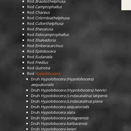
Rod
Brasiliothelphusa
Rod
Camptophallus
Rod
Chaceus
Rod
Colombiathelphusa
Rod
Culterthelphusa
Rod
Ehecatusa
Rod
Eidocamptophallus
Rod
Elsalvadoria
Rod
Emberacarcinus
Rod
Epilobocera
Rod
Eudaniela
Rod
Fredius
Rod
Guinotia
Rod
Hypolobocera
Druh
Hypolobocera (Hypolobocera)
aequatorialis
Druh
Hypolobocera (Hypolobocera) henrici
Druh
Hypolobocera (Lindacatalina) latipenis
Druh
Hypolobocera (Lindacatalina) plana
Druh
Hypolobocera aequatorialis
Druh
Hypolobocera alata
Druh
Hypolobocera andagoensis
Druh
Hypolobocera barbacensis
Druh
Hypolobocera beieri