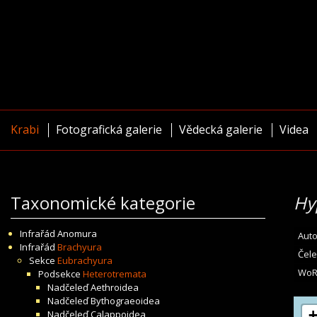
Krabi
Fotografická galerie
Vědecká galerie
Videa
Taxonomické kategorie
Hy
Infrařád
Anomura
Auto
Infrařád
Brachyura
Čele
Sekce
Eubrachyura
WoR
Podsekce
Heterotremata
Nadčeleď
Aethroidea
Nadčeleď
Bythograeoidea
Nadčeleď
Calappoidea