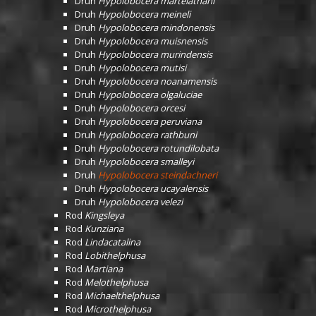
Druh
Hypolobocera martelathani
Druh
Hypolobocera meineli
Druh
Hypolobocera mindonensis
Druh
Hypolobocera muisnensis
Druh
Hypolobocera murindensis
Druh
Hypolobocera mutisi
Druh
Hypolobocera noanamensis
Druh
Hypolobocera olgaluciae
Druh
Hypolobocera orcesi
Druh
Hypolobocera peruviana
Druh
Hypolobocera rathbuni
Druh
Hypolobocera rotundilobata
Druh
Hypolobocera smalleyi
Druh
Hypolobocera steindachneri
Druh
Hypolobocera ucayalensis
Druh
Hypolobocera velezi
Rod
Kingsleya
Rod
Kunziana
Rod
Lindacatalina
Rod
Lobithelphusa
Rod
Martiana
Rod
Melothelphusa
Rod
Michaelthelphusa
Rod
Microthelphusa