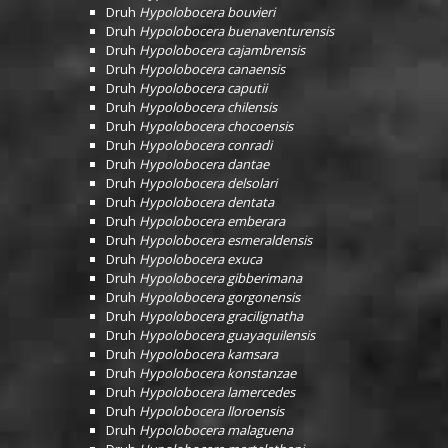
Druh
Hypolobocera bouvieri
Druh
Hypolobocera buenaventurensis
Druh
Hypolobocera cajambrensis
Druh
Hypolobocera canaensis
Druh
Hypolobocera caputii
Druh
Hypolobocera chilensis
Druh
Hypolobocera chocoensis
Druh
Hypolobocera conradi
Druh
Hypolobocera dantae
Druh
Hypolobocera delsolari
Druh
Hypolobocera dentata
Druh
Hypolobocera emberara
Druh
Hypolobocera esmeraldensis
Druh
Hypolobocera exuca
Druh
Hypolobocera gibberimana
Druh
Hypolobocera gorgonensis
Druh
Hypolobocera gracilignatha
Druh
Hypolobocera guayaquilensis
Druh
Hypolobocera kamsara
Druh
Hypolobocera konstanzae
Druh
Hypolobocera lamercedes
Druh
Hypolobocera lloroensis
Druh
Hypolobocera malaguena