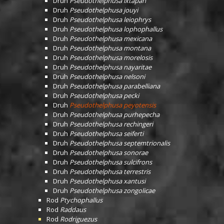
Druh
Pseudothelphusa ixtapan
Druh
Pseudothelphusa jouyi
Druh
Pseudothelphusa leiophrys
Druh
Pseudothelphusa lophophallus
Druh
Pseudothelphusa mexicana
Druh
Pseudothelphusa montana
Druh
Pseudothelphusa morelosis
Druh
Pseudothelphusa nayaritae
Druh
Pseudothelphusa nelsoni
Druh
Pseudothelphusa parabelliana
Druh
Pseudothelphusa pecki
Druh
Pseudothelphusa peyotensis
Druh
Pseudothelphusa purhepecha
Druh
Pseudothelphusa rechingeri
Druh
Pseudothelphusa seiferti
Druh
Pseudothelphusa septemtrionalis
Druh
Pseudothelphusa sonorae
Druh
Pseudothelphusa sulcifrons
Druh
Pseudothelphusa terrestris
Druh
Pseudothelphusa xantusi
Druh
Pseudothelphusa zongolicae
Rod
Ptychophallus
Rod
Raddaus
Rod
Rodriguezus