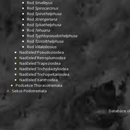
Rod
Smalleyus
Rod
Spirocarcinus
Rod
Spirothelphusa
Rod
Strengeriana
Rod
Sylvathelphusa
Rod
Tehuana
Rod
Typhlopseudothelphusa
Rod
Tzotzilthelphusa
Rod
Villalobosius
Nadčeleď
Pseudozioidea
Nadčeleď
Retroplumoidea
Nadčeleď
Trapezioidea
Nadčeleď
Trichodactyloidea
Nadčeleď
Trichopeltarioidea
Nadčeleď
Xanthoidea
Podsekce
Thoracotremata
Sekce
Podotremata
Databáze obs