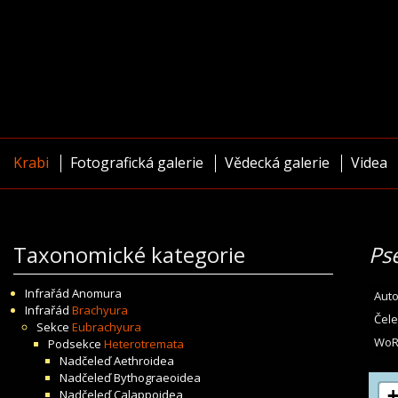
Krabi
Fotografická galerie
Vědecká galerie
Videa
Taxonomické kategorie
Ps
Infrařád
Anomura
Auto
Infrařád
Brachyura
Čele
Sekce
Eubrachyura
WoR
Podsekce
Heterotremata
Nadčeleď
Aethroidea
Nadčeleď
Bythograeoidea
Nadčeleď
Calappoidea