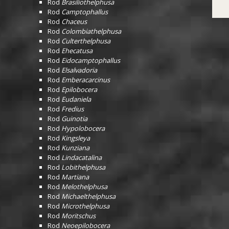
Rod
Brasiliothelphusa
Rod
Camptophallus
Rod
Chaceus
Rod
Colombiathelphusa
Rod
Culterthelphusa
Rod
Ehecatusa
Rod
Eidocamptophallus
Rod
Elsalvadoria
Rod
Emberacarcinus
Rod
Epilobocera
Rod
Eudaniela
Rod
Fredius
Rod
Guinotia
Rod
Hypolobocera
Rod
Kingsleya
Rod
Kunziana
Rod
Lindacatalina
Rod
Lobithelphusa
Rod
Martiana
Rod
Melothelphusa
Rod
Michaelthelphusa
Rod
Microthelphusa
Rod
Moritschus
Rod
Neoepilobocera