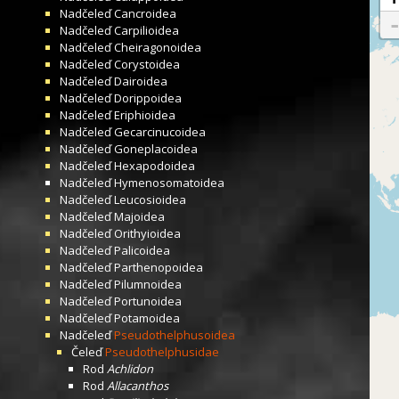
Nadčeleď
Cancroidea
Nadčeleď
Carpilioidea
Nadčeleď
Cheiragonoidea
Nadčeleď
Corystoidea
Nadčeleď
Dairoidea
Nadčeleď
Dorippoidea
Nadčeleď
Eriphioidea
Nadčeleď
Gecarcinucoidea
Nadčeleď
Goneplacoidea
Nadčeleď
Hexapodoidea
Nadčeleď
Hymenosomatoidea
Nadčeleď
Leucosioidea
Nadčeleď
Majoidea
Nadčeleď
Orithyioidea
Nadčeleď
Palicoidea
Nadčeleď
Parthenopoidea
Nadčeleď
Pilumnoidea
Nadčeleď
Portunoidea
Nadčeleď
Potamoidea
Nadčeleď
Pseudothelphusoidea
Čeleď
Pseudothelphusidae
Rod
Achlidon
Rod
Allacanthos