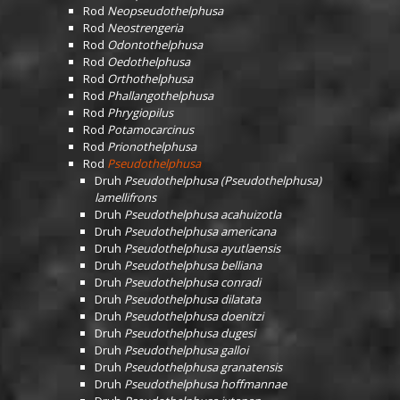
Rod
Neopseudothelphusa
Rod
Neostrengeria
Rod
Odontothelphusa
Rod
Oedothelphusa
Rod
Orthothelphusa
Rod
Phallangothelphusa
Rod
Phrygiopilus
Rod
Potamocarcinus
Rod
Prionothelphusa
Rod
Pseudothelphusa
Druh
Pseudothelphusa (Pseudothelphusa)
lamellifrons
Druh
Pseudothelphusa acahuizotla
Druh
Pseudothelphusa americana
Druh
Pseudothelphusa ayutlaensis
Druh
Pseudothelphusa belliana
Druh
Pseudothelphusa conradi
Druh
Pseudothelphusa dilatata
Druh
Pseudothelphusa doenitzi
Druh
Pseudothelphusa dugesi
Druh
Pseudothelphusa galloi
Druh
Pseudothelphusa granatensis
Druh
Pseudothelphusa hoffmannae