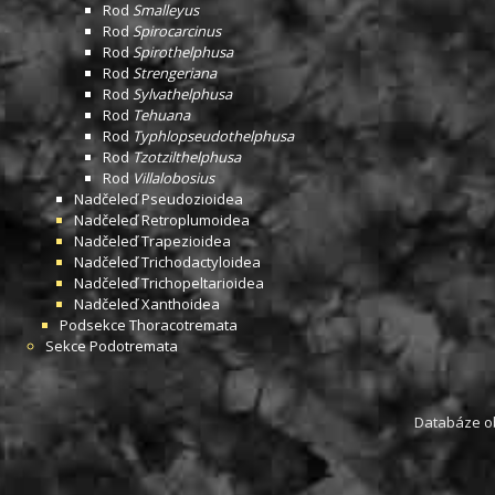
Rod
Smalleyus
Rod
Spirocarcinus
Rod
Spirothelphusa
Rod
Strengeriana
Rod
Sylvathelphusa
Rod
Tehuana
Rod
Typhlopseudothelphusa
Rod
Tzotzilthelphusa
Rod
Villalobosius
Nadčeleď
Pseudozioidea
Nadčeleď
Retroplumoidea
Nadčeleď
Trapezioidea
Nadčeleď
Trichodactyloidea
Nadčeleď
Trichopeltarioidea
Nadčeleď
Xanthoidea
Podsekce
Thoracotremata
Sekce
Podotremata
Databáze obs