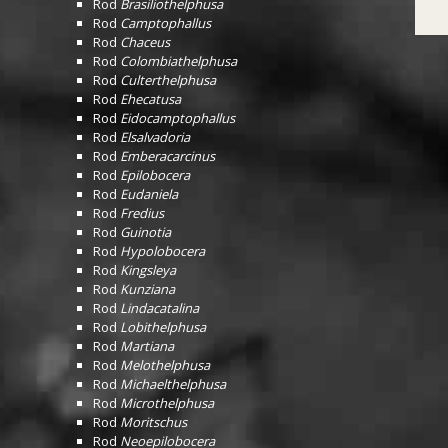
Rod
Brasiliothelphusa
Rod
Camptophallus
Rod
Chaceus
Rod
Colombiathelphusa
Rod
Culterthelphusa
Rod
Ehecatusa
Rod
Eidocamptophallus
Rod
Elsalvadoria
Rod
Emberacarcinus
Rod
Epilobocera
Rod
Eudaniela
Rod
Fredius
Rod
Guinotia
Rod
Hypolobocera
Rod
Kingsleya
Rod
Kunziana
Rod
Lindacatalina
Rod
Lobithelphusa
Rod
Martiana
Rod
Melothelphusa
Rod
Michaelthelphusa
Rod
Microthelphusa
Rod
Moritschus
Rod
Neoepilobocera