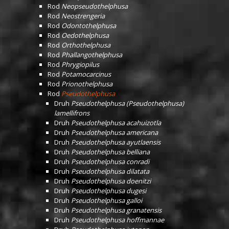
Rod
Neopseudothelphusa
Rod
Neostrengeria
Rod
Odontothelphusa
Rod
Oedothelphusa
Rod
Orthothelphusa
Rod
Phallangothelphusa
Rod
Phrygiopilus
Rod
Potamocarcinus
Rod
Prionothelphusa
Rod
Pseudothelphusa
Druh
Pseudothelphusa (Pseudothelphusa)
lamellifrons
Druh
Pseudothelphusa acahuizotla
Druh
Pseudothelphusa americana
Druh
Pseudothelphusa ayutlaensis
Druh
Pseudothelphusa belliana
Druh
Pseudothelphusa conradi
Druh
Pseudothelphusa dilatata
Druh
Pseudothelphusa doenitzi
Druh
Pseudothelphusa dugesi
Druh
Pseudothelphusa galloi
Druh
Pseudothelphusa granatensis
Druh
Pseudothelphusa hoffmannae