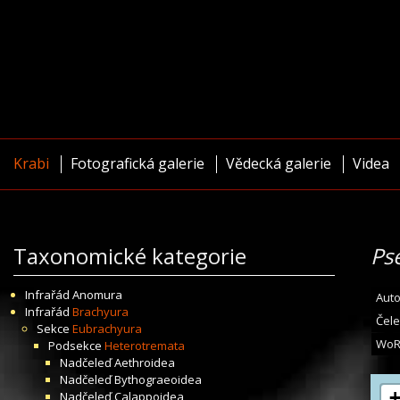
Krabi
Fotografická galerie
Vědecká galerie
Videa
Taxonomické kategorie
Ps
Infrařád
Anomura
Auto
Infrařád
Brachyura
Čele
Sekce
Eubrachyura
WoR
Podsekce
Heterotremata
Nadčeleď
Aethroidea
Nadčeleď
Bythograeoidea
Nadčeleď
Calappoidea