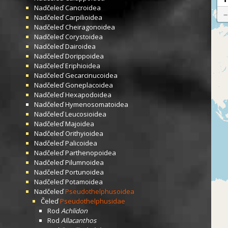
Nadčeleď
Cancroidea
Nadčeleď
Carpilioidea
Nadčeleď
Cheiragonoidea
Nadčeleď
Corystoidea
Nadčeleď
Dairoidea
Nadčeleď
Dorippoidea
Nadčeleď
Eriphioidea
Nadčeleď
Gecarcinucoidea
Nadčeleď
Goneplacoidea
Nadčeleď
Hexapodoidea
Nadčeleď
Hymenosomatoidea
Nadčeleď
Leucosioidea
Nadčeleď
Majoidea
Nadčeleď
Orithyioidea
Nadčeleď
Palicoidea
Nadčeleď
Parthenopoidea
Nadčeleď
Pilumnoidea
Nadčeleď
Portunoidea
Nadčeleď
Potamoidea
Nadčeleď
Pseudothelphusoidea
Čeleď
Pseudothelphusidae
Rod
Achlidon
Rod
Allacanthos