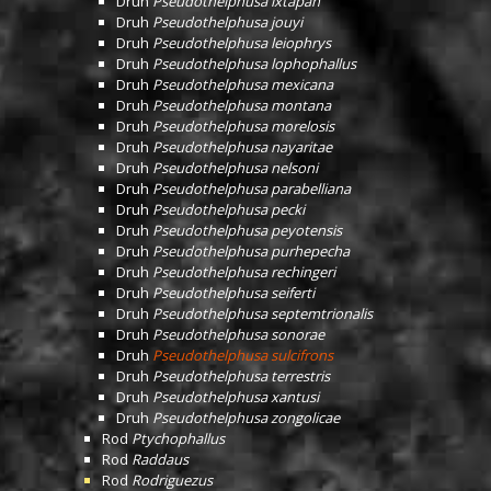
Druh
Pseudothelphusa ixtapan
Druh
Pseudothelphusa jouyi
Druh
Pseudothelphusa leiophrys
Druh
Pseudothelphusa lophophallus
Druh
Pseudothelphusa mexicana
Druh
Pseudothelphusa montana
Druh
Pseudothelphusa morelosis
Druh
Pseudothelphusa nayaritae
Druh
Pseudothelphusa nelsoni
Druh
Pseudothelphusa parabelliana
Druh
Pseudothelphusa pecki
Druh
Pseudothelphusa peyotensis
Druh
Pseudothelphusa purhepecha
Druh
Pseudothelphusa rechingeri
Druh
Pseudothelphusa seiferti
Druh
Pseudothelphusa septemtrionalis
Druh
Pseudothelphusa sonorae
Druh
Pseudothelphusa sulcifrons
Druh
Pseudothelphusa terrestris
Druh
Pseudothelphusa xantusi
Druh
Pseudothelphusa zongolicae
Rod
Ptychophallus
Rod
Raddaus
Rod
Rodriguezus