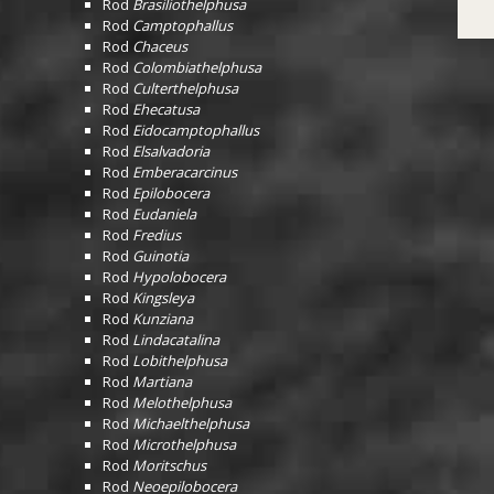
Rod
Brasiliothelphusa
Rod
Camptophallus
Rod
Chaceus
Rod
Colombiathelphusa
Rod
Culterthelphusa
Rod
Ehecatusa
Rod
Eidocamptophallus
Rod
Elsalvadoria
Rod
Emberacarcinus
Rod
Epilobocera
Rod
Eudaniela
Rod
Fredius
Rod
Guinotia
Rod
Hypolobocera
Rod
Kingsleya
Rod
Kunziana
Rod
Lindacatalina
Rod
Lobithelphusa
Rod
Martiana
Rod
Melothelphusa
Rod
Michaelthelphusa
Rod
Microthelphusa
Rod
Moritschus
Rod
Neoepilobocera