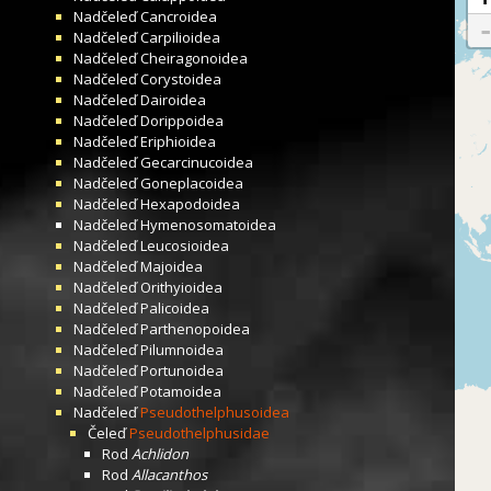
Nadčeleď
Cancroidea
Nadčeleď
Carpilioidea
Nadčeleď
Cheiragonoidea
Nadčeleď
Corystoidea
Nadčeleď
Dairoidea
Nadčeleď
Dorippoidea
Nadčeleď
Eriphioidea
Nadčeleď
Gecarcinucoidea
Nadčeleď
Goneplacoidea
Nadčeleď
Hexapodoidea
Nadčeleď
Hymenosomatoidea
Nadčeleď
Leucosioidea
Nadčeleď
Majoidea
Nadčeleď
Orithyioidea
Nadčeleď
Palicoidea
Nadčeleď
Parthenopoidea
Nadčeleď
Pilumnoidea
Nadčeleď
Portunoidea
Nadčeleď
Potamoidea
Nadčeleď
Pseudothelphusoidea
Čeleď
Pseudothelphusidae
Rod
Achlidon
Rod
Allacanthos