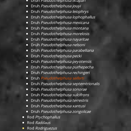
Druh
Pseudothelphusa ixtapan
Druh
Pseudothelphusa jouyi
Druh
Pseudothelphusa leiophrys
Druh
Pseudothelphusa lophophallus
Druh
Pseudothelphusa mexicana
Druh
Pseudothelphusa montana
Druh
Pseudothelphusa morelosis
Druh
Pseudothelphusa nayaritae
Druh
Pseudothelphusa nelsoni
Druh
Pseudothelphusa parabelliana
Druh
Pseudothelphusa pecki
Druh
Pseudothelphusa peyotensis
Druh
Pseudothelphusa purhepecha
Druh
Pseudothelphusa rechingeri
Druh
Pseudothelphusa seiferti
Druh
Pseudothelphusa septemtrionalis
Druh
Pseudothelphusa sonorae
Druh
Pseudothelphusa sulcifrons
Druh
Pseudothelphusa terrestris
Druh
Pseudothelphusa xantusi
Druh
Pseudothelphusa zongolicae
Rod
Ptychophallus
Rod
Raddaus
Rod
Rodriguezus