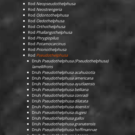
Rod
Neopseudothelphusa
Rod
Neostrengeria
Rod
Odontothelphusa
Rod
Oedothelphusa
Rod
Orthothelphusa
Rod
Phallangothelphusa
Rod
Phrygiopilus
Rod
Potamocarcinus
Rod
Prionothelphusa
Rod
Pseudothelphusa
Druh
Pseudothelphusa (Pseudothelphusa)
lamellifrons
Druh
Pseudothelphusa acahuizotla
Druh
Pseudothelphusa americana
Druh
Pseudothelphusa ayutlaensis
Druh
Pseudothelphusa belliana
Druh
Pseudothelphusa conradi
Druh
Pseudothelphusa dilatata
Druh
Pseudothelphusa doenitzi
Druh
Pseudothelphusa dugesi
Druh
Pseudothelphusa galloi
Druh
Pseudothelphusa granatensis
Druh
Pseudothelphusa hoffmannae