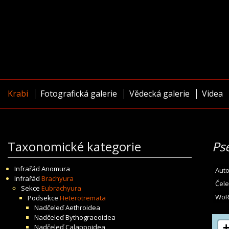
Krabi
Fotografická galerie
Vědecká galerie
Videa
Taxonomické kategorie
Ps
Infrařád
Anomura
Auto
Infrařád
Brachyura
Čele
Sekce
Eubrachyura
WoR
Podsekce
Heterotremata
Nadčeleď
Aethroidea
Nadčeleď
Bythograeoidea
Nadčeleď
Calappoidea