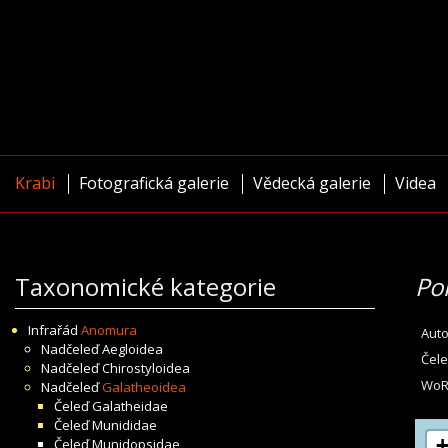
Krabi
Fotografická galerie
Vědecká galerie
Videa
Taxonomické kategorie
Po
Infrařád
Anomura
Auto
Nadčeleď
Aegloidea
Čele
Nadčeleď
Chirostyloidea
WoR
Nadčeleď
Galatheoidea
Čeleď
Galatheidae
Čeleď
Munididae
Čeleď
Munidopsidae