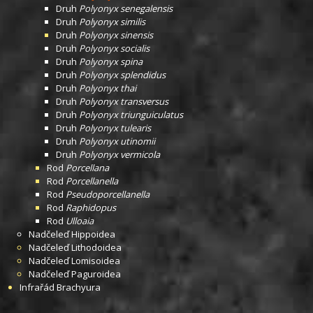
Druh
Polyonyx senegalensis
Druh
Polyonyx similis
Druh
Polyonyx sinensis
Druh
Polyonyx socialis
Druh
Polyonyx spina
Druh
Polyonyx splendidus
Druh
Polyonyx thai
Druh
Polyonyx transversus
Druh
Polyonyx triunguiculatus
Druh
Polyonyx tulearis
Druh
Polyonyx utinomii
Druh
Polyonyx vermicola
Rod
Porcellana
Rod
Porcellanella
Rod
Pseudoporcellanella
Rod
Raphidopus
Rod
Ulloaia
Nadčeleď
Hippoidea
Nadčeleď
Lithodoidea
Nadčeleď
Lomisoidea
Nadčeleď
Paguroidea
Infrařád
Brachyura