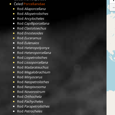
Čeleď
Porcellanidae
Rod
Aliaporcellana
Rod
Allopetrolisthes
Rod
Ancylocheles
Rod
Capilliporcellana
Rod
Clastotoechus
Rod
Enosteoides
Rod
Euceramus
Rod
Eulenaios
Rod
Heteropolyonyx
Rod
Heteroporcellana
Rod
Liopetrolisthes
Rod
Lissoporcellana
Rod
Madarateuchus
Rod
Megalobrachium
Rod
Minyocerus
Rod
Neopetrolisthes
Rod
Neopisosoma
Rod
Novorostrum
Rod
Orthochela
Rod
Pachycheles
Rod
Parapetrolisthes
Rod
Petrocheles