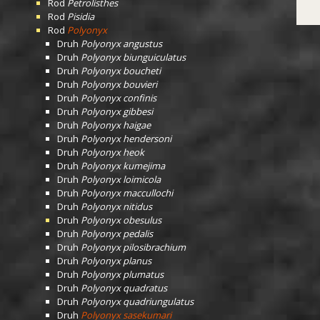
Rod
Petrolisthes
Rod
Pisidia
Rod
Polyonyx
Druh
Polyonyx angustus
Druh
Polyonyx biunguiculatus
Druh
Polyonyx boucheti
Druh
Polyonyx bouvieri
Druh
Polyonyx confinis
Druh
Polyonyx gibbesi
Druh
Polyonyx haigae
Druh
Polyonyx hendersoni
Druh
Polyonyx heok
Druh
Polyonyx kumejima
Druh
Polyonyx loimicola
Druh
Polyonyx maccullochi
Druh
Polyonyx nitidus
Druh
Polyonyx obesulus
Druh
Polyonyx pedalis
Druh
Polyonyx pilosibrachium
Druh
Polyonyx planus
Druh
Polyonyx plumatus
Druh
Polyonyx quadratus
Druh
Polyonyx quadriungulatus
Druh
Polyonyx sasekumari