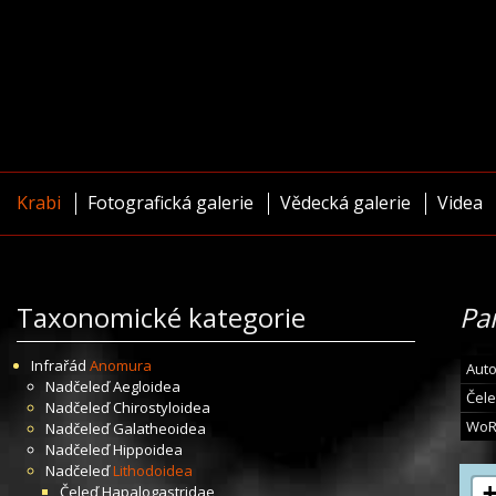
Krabi
Fotografická galerie
Vědecká galerie
Videa
Taxonomické kategorie
Pa
Infrařád
Anomura
Auto
Nadčeleď
Aegloidea
Čele
Nadčeleď
Chirostyloidea
WoR
Nadčeleď
Galatheoidea
Nadčeleď
Hippoidea
Nadčeleď
Lithodoidea
Čeleď
Hapalogastridae