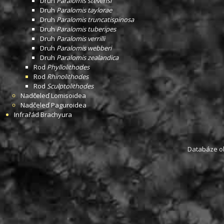
Druh
Paralomis stevensi
Druh
Paralomis taylorae
Druh
Paralomis truncatispinosa
Druh
Paralomis tuberipes
Druh
Paralomis verrilli
Druh
Paralomis webberi
Druh
Paralomis zealandica
Rod
Phyllolithodes
Rod
Rhinolithodes
Rod
Sculptolithodes
Nadčeleď
Lomisoidea
Nadčeleď
Paguroidea
Infrařád
Brachyura
Databáze obs