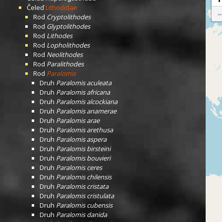
Čeleď
Lithodidae
Rod
Cryptolithodes
Rod
Glyptolithodes
Rod
Lithodes
Rod
Lopholithodes
Rod
Neolithodes
Rod
Paralithodes
Rod
Paralomis
Druh
Paralomis aculeata
Druh
Paralomis africana
Druh
Paralomis alcockiana
Druh
Paralomis anamerae
Druh
Paralomis arae
Druh
Paralomis arethusa
Druh
Paralomis aspera
Druh
Paralomis birsteini
Druh
Paralomis bouvieri
Druh
Paralomis ceres
Druh
Paralomis chilensis
Druh
Paralomis cristata
Druh
Paralomis cristulata
Druh
Paralomis cubensis
Druh
Paralomis danida