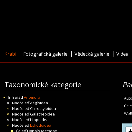
Krabi
Fotografická galerie
Vědecká galerie
Videa
Taxonomické kategorie
Pa
Infrařád
Anomura
Auto
Nadčeleď
Aegloidea
Čele
Nadčeleď
Chirostyloidea
WoR
Nadčeleď
Galatheoidea
Nadčeleď
Hippoidea
Nadčeleď
Lithodoidea
Čeleď
Hapalogastridae