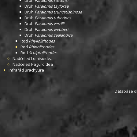
Druh
Paralomis stevensi
Druh
Paralomis taylorae
Druh
Paralomis truncatispinosa
Druh
Paralomis tuberipes
Druh
Paralomis verrilli
Druh
Paralomis webberi
Druh
Paralomis zealandica
Rod
Phyllolithodes
Rod
Rhinolithodes
Rod
Sculptolithodes
Nadčeleď
Lomisoidea
Nadčeleď
Paguroidea
Infrařád
Brachyura
Databáze obs