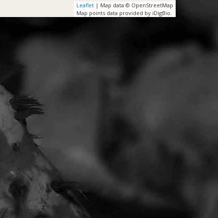
Leaflet
| Map data © OpenStreetMap
Map points data provided by iDigBio.