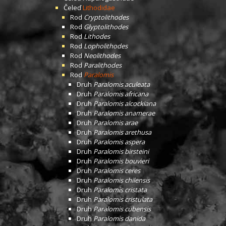
Čeleď
Lithodidae
Rod
Cryptolithodes
Rod
Glyptolithodes
Rod
Lithodes
Rod
Lopholithodes
Rod
Neolithodes
Rod
Paralithodes
Rod
Paralomis
Druh
Paralomis aculeata
Druh
Paralomis africana
Druh
Paralomis alcockiana
Druh
Paralomis anamerae
Druh
Paralomis arae
Druh
Paralomis arethusa
Druh
Paralomis aspera
Druh
Paralomis birsteini
Druh
Paralomis bouvieri
Druh
Paralomis ceres
Druh
Paralomis chilensis
Druh
Paralomis cristata
Druh
Paralomis cristulata
Druh
Paralomis cubensis
Druh
Paralomis danida