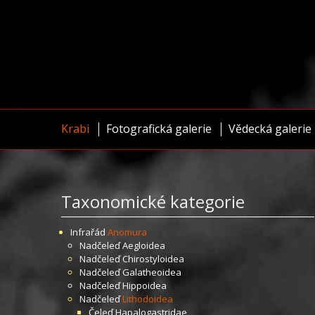
Krabi
Fotografická galerie
Vědecká galerie
Taxonomické kategorie
Infrařád
Anomura
Nadčeleď
Aegloidea
Nadčeleď
Chirostyloidea
Nadčeleď
Galatheoidea
Nadčeleď
Hippoidea
Nadčeleď
Lithodoidea
Čeleď
Hapalogastridae