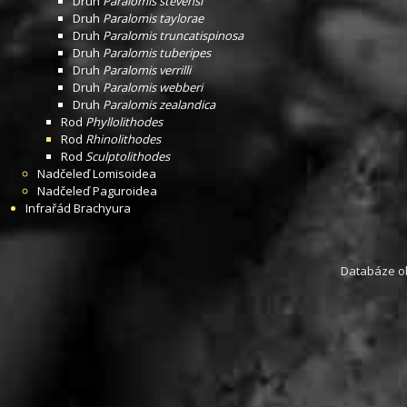
Druh
Paralomis stevensi
Druh
Paralomis taylorae
Druh
Paralomis truncatispinosa
Druh
Paralomis tuberipes
Druh
Paralomis verrilli
Druh
Paralomis webberi
Druh
Paralomis zealandica
Rod
Phyllolithodes
Rod
Rhinolithodes
Rod
Sculptolithodes
Nadčeleď
Lomisoidea
Nadčeleď
Paguroidea
Infrařád
Brachyura
Databáze obs