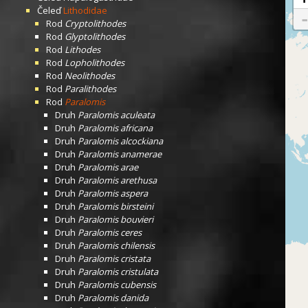
Čeleď
Lithodidae
Rod
Cryptolithodes
Rod
Glyptolithodes
Rod
Lithodes
Rod
Lopholithodes
Rod
Neolithodes
Rod
Paralithodes
Rod
Paralomis
Druh
Paralomis aculeata
Druh
Paralomis africana
Druh
Paralomis alcockiana
Druh
Paralomis anamerae
Druh
Paralomis arae
Druh
Paralomis arethusa
Druh
Paralomis aspera
Druh
Paralomis birsteini
Druh
Paralomis bouvieri
Druh
Paralomis ceres
Druh
Paralomis chilensis
Druh
Paralomis cristata
Druh
Paralomis cristulata
Druh
Paralomis cubensis
Druh
Paralomis danida