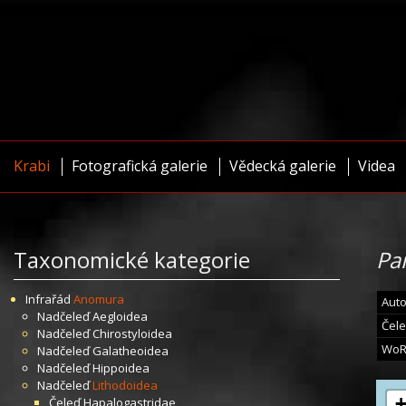
Krabi
Fotografická galerie
Vědecká galerie
Videa
Taxonomické kategorie
Pa
Infrařád
Anomura
Auto
Nadčeleď
Aegloidea
Čele
Nadčeleď
Chirostyloidea
WoR
Nadčeleď
Galatheoidea
Nadčeleď
Hippoidea
Nadčeleď
Lithodoidea
Čeleď
Hapalogastridae