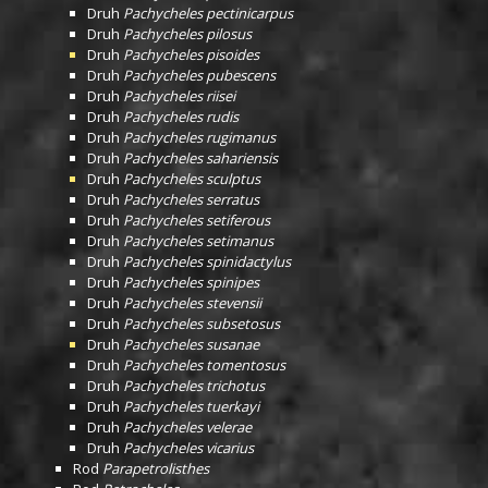
Druh
Pachycheles pectinicarpus
Druh
Pachycheles pilosus
Druh
Pachycheles pisoides
Druh
Pachycheles pubescens
Druh
Pachycheles riisei
Druh
Pachycheles rudis
Druh
Pachycheles rugimanus
Druh
Pachycheles sahariensis
Druh
Pachycheles sculptus
Druh
Pachycheles serratus
Druh
Pachycheles setiferous
Druh
Pachycheles setimanus
Druh
Pachycheles spinidactylus
Druh
Pachycheles spinipes
Druh
Pachycheles stevensii
Druh
Pachycheles subsetosus
Druh
Pachycheles susanae
Druh
Pachycheles tomentosus
Druh
Pachycheles trichotus
Druh
Pachycheles tuerkayi
Druh
Pachycheles velerae
Druh
Pachycheles vicarius
Rod
Parapetrolisthes