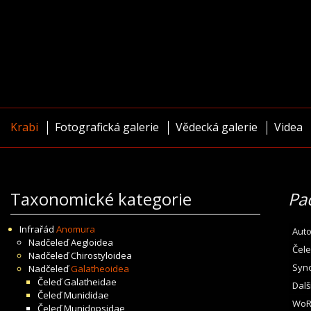
Krabi
Fotografická galerie
Vědecká galerie
Videa
Taxonomické kategorie
Pa
Infrařád
Anomura
Auto
Nadčeleď
Aegloidea
Čele
Nadčeleď
Chirostyloidea
Syn
Nadčeleď
Galatheoidea
Čeleď
Galatheidae
Dalš
Čeleď
Munididae
WoR
Čeleď
Munidopsidae