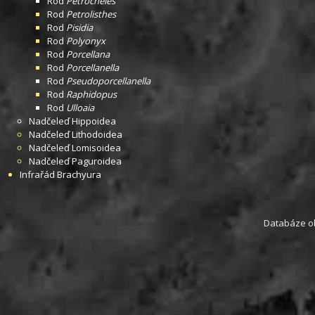
Rod
Petrocheles
Rod
Petrolisthes
Rod
Pisidia
Rod
Polyonyx
Rod
Porcellana
Rod
Porcellanella
Rod
Pseudoporcellanella
Rod
Raphidopus
Rod
Ulloaia
Nadčeleď
Hippoidea
Nadčeleď
Lithodoidea
Nadčeleď
Lomisoidea
Nadčeleď
Paguroidea
Infrařád
Brachyura
Databáze obs