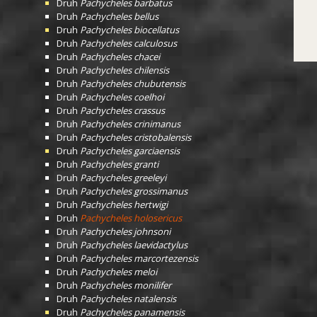
Druh
Pachycheles barbatus
Druh
Pachycheles bellus
Druh
Pachycheles biocellatus
Druh
Pachycheles calculosus
Druh
Pachycheles chacei
Druh
Pachycheles chilensis
Druh
Pachycheles chubutensis
Druh
Pachycheles coelhoi
Druh
Pachycheles crassus
Druh
Pachycheles crinimanus
Druh
Pachycheles cristobalensis
Druh
Pachycheles garciaensis
Druh
Pachycheles granti
Druh
Pachycheles greeleyi
Druh
Pachycheles grossimanus
Druh
Pachycheles hertwigi
Druh
Pachycheles holosericus
Druh
Pachycheles johnsoni
Druh
Pachycheles laevidactylus
Druh
Pachycheles marcortezensis
Druh
Pachycheles meloi
Druh
Pachycheles monilifer
Druh
Pachycheles natalensis
Druh
Pachycheles panamensis