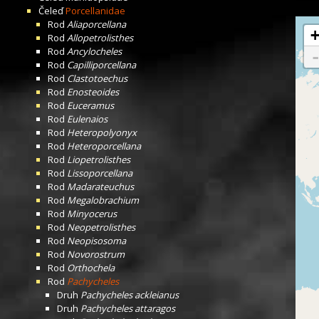
Čeleď
Porcellanidae
Rod
Aliaporcellana
Rod
Allopetrolisthes
Rod
Ancylocheles
Rod
Capilliporcellana
Rod
Clastotoechus
Rod
Enosteoides
Rod
Euceramus
Rod
Eulenaios
Rod
Heteropolyonyx
Rod
Heteroporcellana
Rod
Liopetrolisthes
Rod
Lissoporcellana
Rod
Madarateuchus
Rod
Megalobrachium
Rod
Minyocerus
Rod
Neopetrolisthes
Rod
Neopisosoma
Rod
Novorostrum
Rod
Orthochela
Rod
Pachycheles
Druh
Pachycheles ackleianus
Druh
Pachycheles attaragos