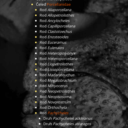
Čeleď
Porcellanidae
Rod
Aliaporcellana
Rod
Allopetrolisthes
Rod
Ancylocheles
Rod
Capilliporcellana
Rod
Clastotoechus
Rod
Enosteoides
Rod
Euceramus
Rod
Eulenaios
Rod
Heteropolyonyx
Rod
Heteroporcellana
Rod
Liopetrolisthes
Rod
Lissoporcellana
Rod
Madarateuchus
Rod
Megalobrachium
Rod
Minyocerus
Rod
Neopetrolisthes
Rod
Neopisosoma
Rod
Novorostrum
Rod
Orthochela
Rod
Pachycheles
Druh
Pachycheles ackleianus
Druh
Pachycheles attaragos