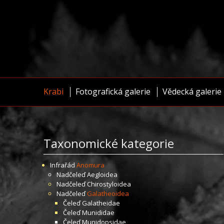
Krabi
Fotografická galerie
Vědecká galerie
Taxonomické kategorie
Infrařád
Anomura
Nadčeleď
Aegloidea
Nadčeleď
Chirostyloidea
Nadčeleď
Galatheoidea
Čeleď
Galatheidae
Čeleď
Munididae
Čeleď
Munidopsidae