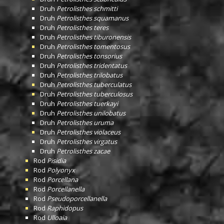
Druh
Petrolisthes schmitti
Druh
Petrolisthes squamanus
Druh
Petrolisthes teres
Druh
Petrolisthes tiburonensis
Druh
Petrolisthes tomentosus
Druh
Petrolisthes tonsorius
Druh
Petrolisthes tridentatus
Druh
Petrolisthes trilobatus
Druh
Petrolisthes tuberculatus
Druh
Petrolisthes tuberculosus
Druh
Petrolisthes tuerkayi
Druh
Petrolisthes unilobatus
Druh
Petrolisthes uruma
Druh
Petrolisthes violaceus
Druh
Petrolisthes virgatus
Druh
Petrolisthes zacae
Rod
Pisidia
Rod
Polyonyx
Rod
Porcellana
Rod
Porcellanella
Rod
Pseudoporcellanella
Rod
Raphidopus
Rod
Ulloaia