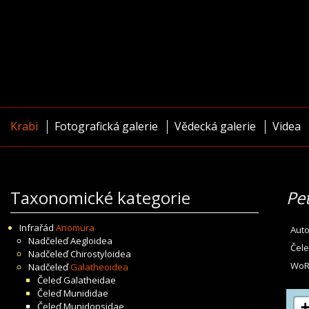
Krabi
Fotografická galerie
Vědecká galerie
Videa
Taxonomické kategorie
Pe
Infrařád
Anomura
Auto
Nadčeleď
Aegloidea
Čele
Nadčeleď
Chirostyloidea
WoR
Nadčeleď
Galatheoidea
Čeleď
Galatheidae
Čeleď
Munididae
Čeleď
Munidopsidae