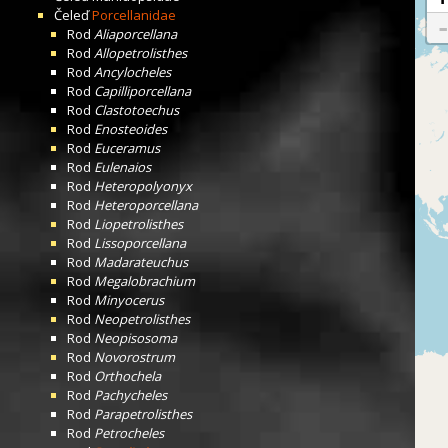
Čeleď
Porcellanidae
Rod
Aliaporcellana
Rod
Allopetrolisthes
Rod
Ancylocheles
Rod
Capilliporcellana
Rod
Clastotoechus
Rod
Enosteoides
Rod
Euceramus
Rod
Eulenaios
Rod
Heteropolyonyx
Rod
Heteroporcellana
Rod
Liopetrolisthes
Rod
Lissoporcellana
Rod
Madarateuchus
Rod
Megalobrachium
Rod
Minyocerus
Rod
Neopetrolisthes
Rod
Neopisosoma
Rod
Novorostrum
Rod
Orthochela
Rod
Pachycheles
Rod
Parapetrolisthes
Rod
Petrocheles