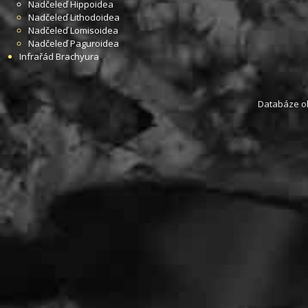
Nadčeleď
Hippoidea
Nadčeleď
Lithodoidea
Nadčeleď
Lomisoidea
Nadčeleď
Paguroidea
Infrařád
Brachyura
Databáze obs