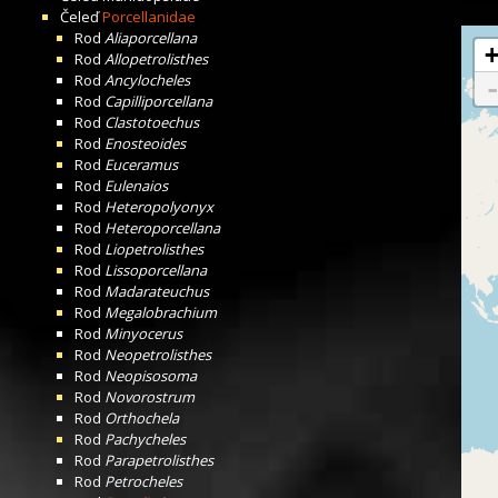
Čeleď
Porcellanidae
Rod
Aliaporcellana
Rod
Allopetrolisthes
Rod
Ancylocheles
Rod
Capilliporcellana
Rod
Clastotoechus
Rod
Enosteoides
Rod
Euceramus
Rod
Eulenaios
Rod
Heteropolyonyx
Rod
Heteroporcellana
Rod
Liopetrolisthes
Rod
Lissoporcellana
Rod
Madarateuchus
Rod
Megalobrachium
Rod
Minyocerus
Rod
Neopetrolisthes
Rod
Neopisosoma
Rod
Novorostrum
Rod
Orthochela
Rod
Pachycheles
Rod
Parapetrolisthes
Rod
Petrocheles