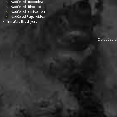
Nadčeleď
Hippoidea
Nadčeleď
Lithodoidea
Nadčeleď
Lomisoidea
Nadčeleď
Paguroidea
Infrařád
Brachyura
Databáze obs