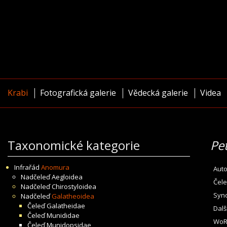
Krabi
Fotografická galerie
Vědecká galerie
Videa
Taxonomické kategorie
Pe
Infrařád
Anomura
Auto
Nadčeleď
Aegloidea
Čele
Nadčeleď
Chirostyloidea
Syn
Nadčeleď
Galatheoidea
Čeleď
Galatheidae
Dalš
Čeleď
Munididae
WoR
Čeleď
Munidopsidae