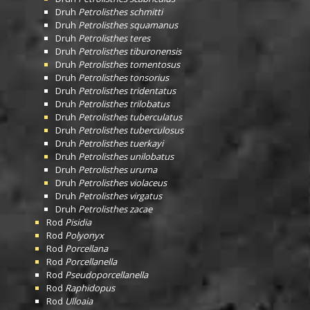
Druh
Petrolisthes schmitti
Druh
Petrolisthes squamanus
Druh
Petrolisthes teres
Druh
Petrolisthes tiburonensis
Druh
Petrolisthes tomentosus
Druh
Petrolisthes tonsorius
Druh
Petrolisthes tridentatus
Druh
Petrolisthes trilobatus
Druh
Petrolisthes tuberculatus
Druh
Petrolisthes tuberculosus
Druh
Petrolisthes tuerkayi
Druh
Petrolisthes unilobatus
Druh
Petrolisthes uruma
Druh
Petrolisthes violaceus
Druh
Petrolisthes virgatus
Druh
Petrolisthes zacae
Rod
Pisidia
Rod
Polyonyx
Rod
Porcellana
Rod
Porcellanella
Rod
Pseudoporcellanella
Rod
Raphidopus
Rod
Ulloaia